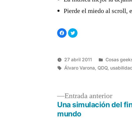
Pierde el miedo al scroll, 
Haz
Haz
clic
clic
para
para
compartir
compartir
en
en
Facebook
Twitter
(Se
(Se
abre
abre
Publicado
27 abril 2011
Cosas geek
en
en
una
una
Publicado
Etiquetas:
ventana
ventana
en
Manuel
Álvaro Varona
,
QDQ
,
usabilida
nueva)
nueva)
por
Rivas
Álvarez
Entrad
Entrada anterior
anterio
Una simulación del fin
Navegación
mundo
de