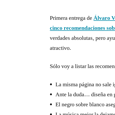
Publicado
Manuel
Deja
por
Rivas
un
Primera entrega de
Álvaro 
Álvarez
comentario
cinco recomendaciones sob
en
5
verdades absolutas, pero ayu
recomendacio
atractivo.
sobre
diseño
web
Sólo voy a listar las recomen
La misma página no sale i
Ante la duda… diseña en 
El negro sobre blanco ase
La música mejor la dejamo