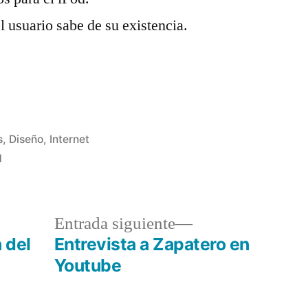
el usuario sabe de su existencia.
s
,
Diseño
,
Internet
d
a
Entrada
Entrada siguiente
r:
siguiente:
 del
Entrevista a Zapatero en
Youtube