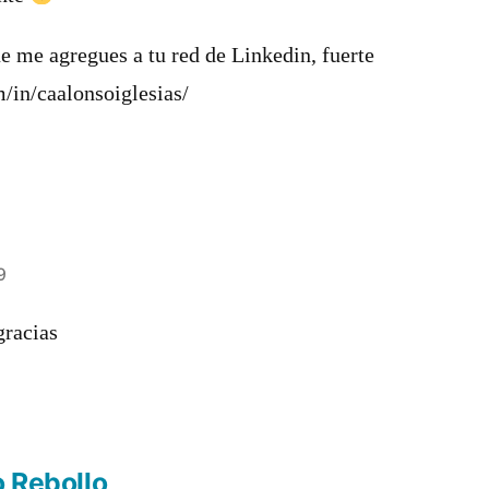
e me agregues a tu red de Linkedin, fuerte
/in/caalonsoiglesias/
9
gracias
o Rebollo