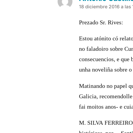
dice:
18 diciembre 2016 a las 
Prezado Sr. Rives:
Estou atónito có relat
no faladoiro sobre Cun
consecuencios, e que 
unha noveliña sobre 
Matinando no papel qu
Galicia, recomendolle
fai moitos anos- e cui
M. SILVA FERREIRO: G