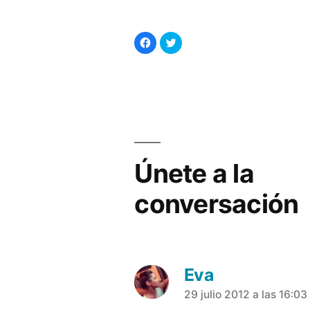
Haz
Haz
clic
clic
para
para
compartir
compartir
en
en
Facebook
Twitter
(Se
(Se
abre
abre
en
en
una
una
ventana
ventana
nueva)
nueva)
Únete a la
conversación
Eva
dice:
29 julio 2012 a las 16:03