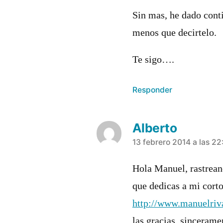
Sin mas, he dado cont
menos que decirtelo.
Te sigo….
Responder
Alberto
dice:
13 febrero 2014 a las 22
Hola Manuel, rastreand
que dedicas a mi cor
http://www.manuelriv
las gracias, sinceram