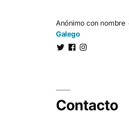
Saltar
al
Anónimo con nombre
contenido
Galego
Twitter
Facebook
Instagram
Contacto