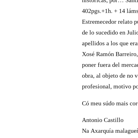
históricas, por… Sant
402pgs.+1h. + 14 láms.
Estremecedor relato pu
de lo sucedido en Jul
apellidos a los que er
Xosé Ramón Barreiro, e
poner fuera del merca
obra, al objeto de no 
profesional, motivo po
Có meu súdo mais cor
Antonio Castillo
Na Axarquía malagueña