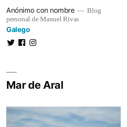
Saltar
Anónimo con nombre
Blog
al
personal de Manuel Rivas
contenido
Galego
Twitter
Facebook
Instagram
Mar de Aral