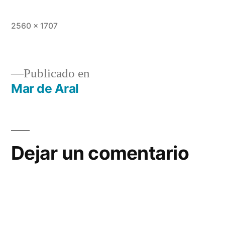
Tamaño
2560 × 1707
completo
Publicado en
Mar de Aral
Navegación
de
entradas
Dejar un comentario