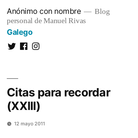
Saltar
Anónimo con nombre
Blog
al
personal de Manuel Rivas
contenido
Galego
Twitter
Facebook
Instagram
Citas para recordar
(XXIII)
12 mayo 2011
Publicado
Manuel