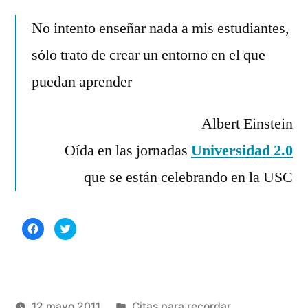
Deja
por
Rivas
un
No intento enseñar nada a mis estudiantes,
Álvarez
comentario
sólo trato de crear un entorno en el que
en
Citas
puedan aprender
para
recordar
Albert Einstein
(XXIII)
Oída en las jornadas
Universidad 2.0
que se están celebrando en la USC
Haz
Haz
clic
clic
para
para
compartir
compartir
en
en
Facebook
Twitter
(Se
(Se
abre
abre
en
en
una
una
Publicado
12 mayo 2011
Citas para recordar