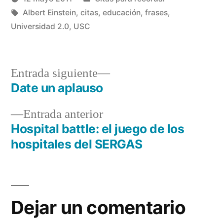
ventana
ventana
nueva)
nueva)
Publicado
Etiquetas:
en
Manuel
Albert Einstein
,
citas
,
educación
,
frases
,
por
Rivas
Universidad 2.0
,
USC
Álvarez
Entrada
Entrada siguiente
siguiente:
Date un aplauso
Navegación
Entrada
Entrada anterior
de
anterior:
Hospital battle: el juego de los
entradas
hospitales del SERGAS
Dejar un comentario