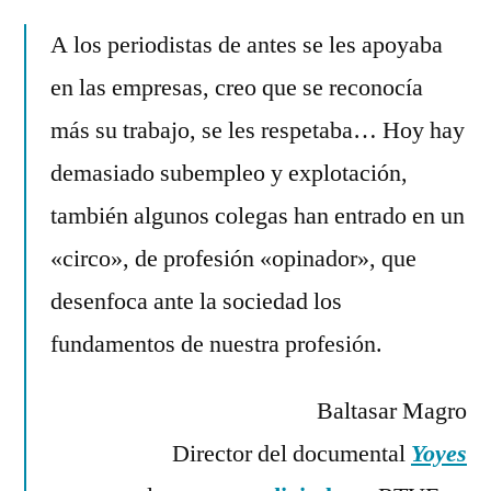
Deja
por
Rivas
un
A los periodistas de antes se les apoyaba
Álvarez
comentario
en las empresas, creo que se reconocía
en
Citas
más su trabajo, se les respetaba… Hoy hay
para
demasiado subempleo y explotación,
recordar
también algunos colegas han entrado en un
(XXVIII)
«circo», de profesión «opinador», que
desenfoca ante la sociedad los
fundamentos de nuestra profesión.
Baltasar Magro
Director del documental
Yoyes