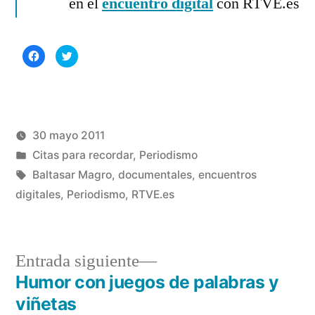
en el
encuentro digital
con RTVE.es
Haz
Haz
clic
clic
para
para
compartir
compartir
en
en
Facebook
Twitter
(Se
(Se
abre
abre
en
en
una
una
30 mayo 2011
ventana
ventana
nueva)
nueva)
Publicado
Publicado
Manuel
Citas para recordar
,
Periodismo
por
en
Etiquetas:
Rivas
Baltasar Magro
,
documentales
,
encuentros
Álvarez
digitales
,
Periodismo
,
RTVE.es
Entrada
Entrada siguiente
siguiente:
Humor con juegos de palabras y
Navegación
viñetas