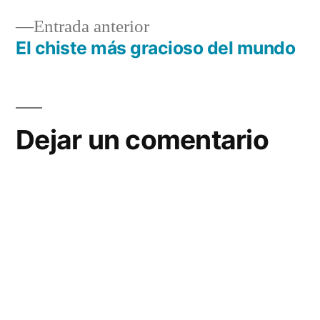
de
Entrada
Entrada anterior
entradas
anterior:
El chiste más gracioso del mundo
Dejar un comentario