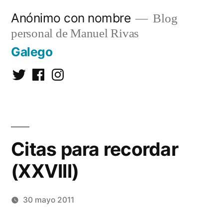
Saltar
Anónimo con nombre
Blog
al
personal de Manuel Rivas
contenido
Galego
Twitter
Facebook
Instagram
Citas para recordar
(XXVIII)
30 mayo 2011
Publicado
Manuel