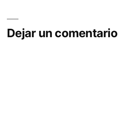
de
entradas
Dejar un comentario