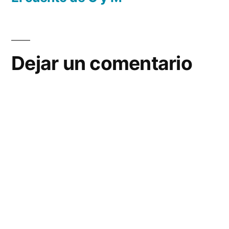
Navegación
de
entradas
Dejar un comentario