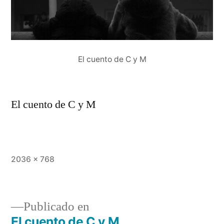
El cuento de C y M
El cuento de C y M
Tamaño
2036 × 768
completo
Publicado en
El cuento de C y M