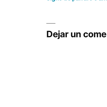
Navegación
de
entradas
Dejar un come