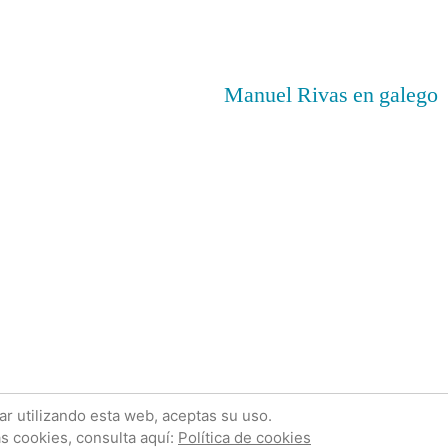
Manuel Rivas en galego
acias a WordPress.
Política de cookies
Sobre mí
Con
uar utilizando esta web, aceptas su uso.
s cookies, consulta aquí:
Política de cookies