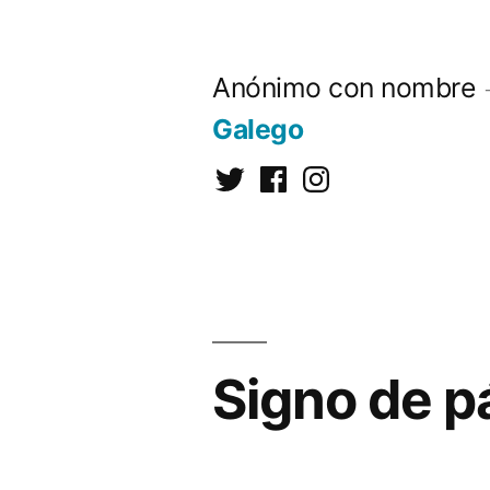
Saltar
al
Anónimo con nombre
contenido
Galego
Twitter
Facebook
Instagram
Signo de pá