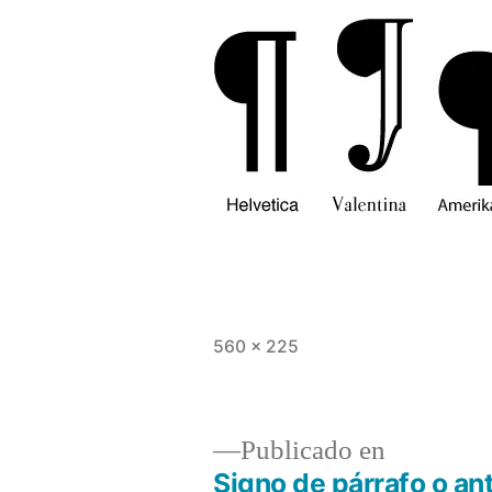
Tamaño
560 × 225
completo
Publicado en
Signo de párrafo o an