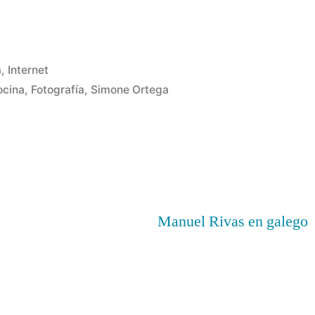
a
,
Internet
ocina
,
Fotografía
,
Simone Ortega
Deja
un
comentario
en
1080
fotos
Manuel Rivas en galego
de
cocina