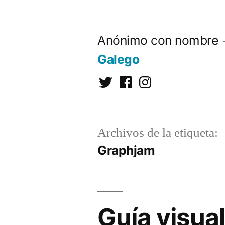
Saltar
al
Anónimo con nombre
contenido
Galego
Twitter
Facebook
Instagram
Archivos de la etiqueta:
Graphjam
Guía visua