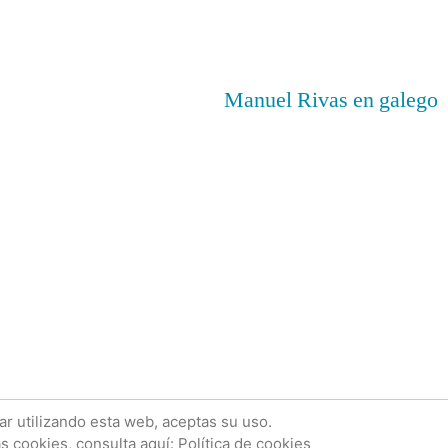
en
Guía
visual
Manuel Rivas en galego
del
heavy
metal
acias a WordPress.
Política de cookies
Sobre mí
Con
uar utilizando esta web, aceptas su uso.
s cookies, consulta aquí:
Política de cookies