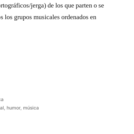
ortográficos/jerga) de los que parten o se
os los grupos musicales ordenados en
ca
al
,
humor
,
música
Deja
un
comentario