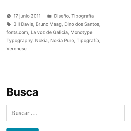
(Se
(Se
abre
abre
en
en
una
una
Publicado
17 junio 2011
Diseño
,
Tipografía
ventana
ventana
nueva)
nueva)
Publicado
Etiquetas:
en
Manuel
Bill Davis
,
Bruno Maag
,
Dino dos Santos
,
por
Rivas
fonts.com
,
La voz de Galicia
,
Monotype
De
Álvarez
Typography
,
Nokia
,
Nokia Pure
,
Tipografía
,
un
Veronese
co
en
10
añ
de
Busca
tip
a
me
Buscar: