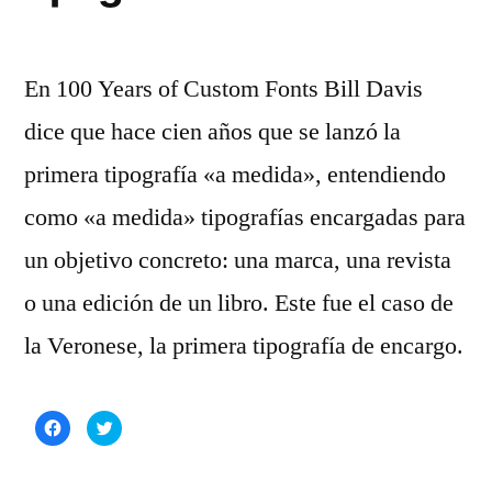
En 100 Years of Custom Fonts Bill Davis
dice que hace cien años que se lanzó la
primera tipografía «a medida», entendiendo
como «a medida» tipografías encargadas para
un objetivo concreto: una marca, una revista
o una edición de un libro. Este fue el caso de
la Veronese, la primera tipografía de encargo.
Haz
Haz
clic
clic
para
para
compartir
compartir
en
en
Facebook
Twitter