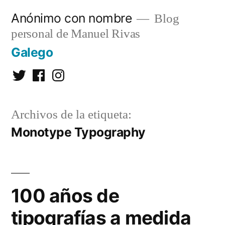
Saltar
Anónimo con nombre
Blog
al
personal de Manuel Rivas
contenido
Galego
Twitter
Facebook
Instagram
Archivos de la etiqueta:
Monotype Typography
100 años de
tipografías a medida