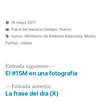
para
para
compartir
compartir
en
en
Facebook
Twitter
(Se
(Se
abre
abre
en
en
una
una
15 mayo 2011
ventana
ventana
nueva)
nueva)
Publicado
Publicado
Manuel
Fuera del espacio-tiempo
,
Humor
por
en
Etiquetas:
Rivas
humor
,
Ministerio de Andares Absurdos
,
Monty
Álvarez
Python
,
vídeos
Entrada
Entrada siguiente
siguiente:
El #15M en una fotografía
Navegación
Entrada
Entrada anterior
de
anterior:
La frase del día (X)
entradas