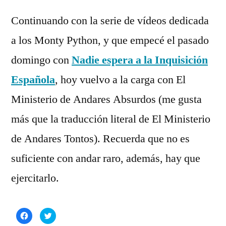
1
por
Rivas
comentario
Continuando con la serie de vídeos dedicada
Álvarez
en
a los Monty Python, y que empecé el pasado
El
Ministerio
domingo con
Nadie espera a la Inquisición
de
Española
, hoy vuelvo a la carga con El
Andares
Ministerio de Andares Absurdos (me gusta
Absurdos
más que la traducción literal de El Ministerio
de Andares Tontos). Recuerda que no es
suficiente con andar raro, además, hay que
ejercitarlo.
Haz
Haz
clic
clic