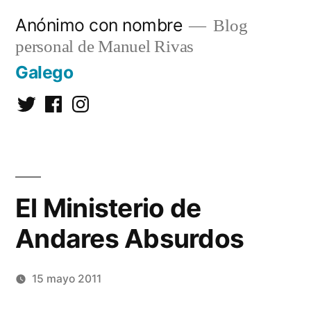
Saltar
Anónimo con nombre
Blog
al
personal de Manuel Rivas
contenido
Galego
Twitter
Facebook
Instagram
El Ministerio de
Andares Absurdos
15 mayo 2011
Publicado
Manuel