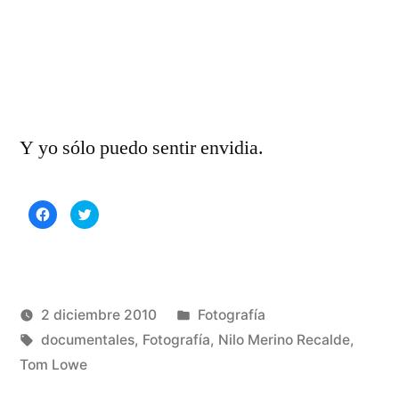
Y yo sólo puedo sentir envidia.
Haz
Haz
clic
clic
para
para
compartir
compartir
en
en
Facebook
Twitter
(Se
(Se
abre
abre
en
en
una
una
Publicado
2 diciembre 2010
Fotografía
ventana
ventana
nueva)
nueva)
Publicado
Etiquetas:
en
Manuel
documentales
,
Fotografía
,
Nilo Merino Recalde
,
por
Rivas
Tom Lowe
Álvarez