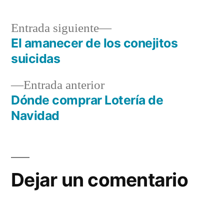
Entrada
Entrada siguiente
siguiente:
El amanecer de los conejitos
Navegación
suicidas
de
Entrada
Entrada anterior
entradas
anterior:
Dónde comprar Lotería de
Navidad
Dejar un comentario