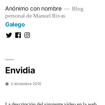
Saltar
Anónimo con nombre
Blog
al
personal de Manuel Rivas
contenido
Galego
Twitter
Facebook
Instagram
Envidia
2 diciembre 2010
Publicado
Manuel
Deja
por
Rivas
un
La descripción del siguiente vídeo en la web
Álvarez