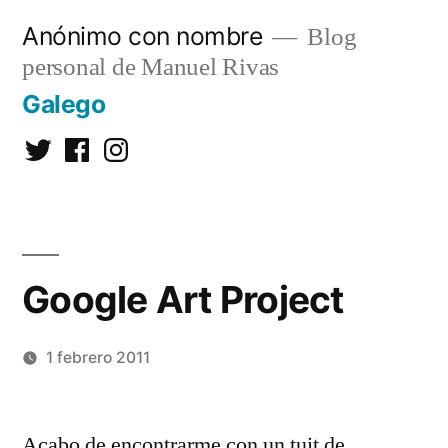
Saltar
Anónimo con nombre
Blog
al
personal de Manuel Rivas
contenido
Galego
Twitter
Facebook
Instagram
Google Art Project
1 febrero 2011
Publicado
Manuel
Deja
por
Rivas
un
Acabo de encontrarme con un tuit de
Álvarez