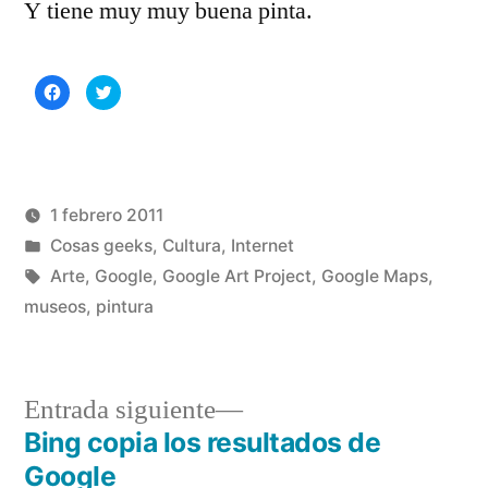
Y tiene muy muy buena pinta.
Haz
Haz
clic
clic
para
para
compartir
compartir
en
en
Facebook
Twitter
(Se
(Se
abre
abre
en
en
una
una
1 febrero 2011
ventana
ventana
nueva)
nueva)
Publicado
Publicado
Manuel
Cosas geeks
,
Cultura
,
Internet
por
en
Etiquetas:
Rivas
Arte
,
Google
,
Google Art Project
,
Google Maps
,
Álvarez
museos
,
pintura
Entrada
Entrada siguiente
siguiente:
Bing copia los resultados de
Navegación
Google