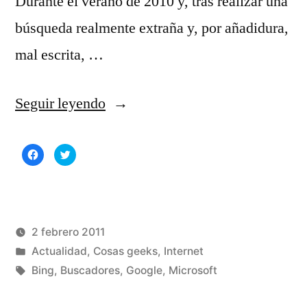
Durante el verano de 2010 y, tras realizar una
búsqueda realmente extraña y, por añadidura,
mal escrita, …
«Bing
Seguir leyendo
copia
Haz
Haz
los
clic
clic
para
para
compartir
compartir
resultados
en
en
Facebook
Twitter
(Se
(Se
de
abre
abre
en
en
una
una
2 febrero 2011
Google»
ventana
ventana
nueva)
nueva)
Publicado
Publicado
Manuel
Actualidad
,
Cosas geeks
,
Internet
por
en
Etiquetas:
Rivas
Bing
,
Buscadores
,
Google
,
Microsoft
Álvarez
3