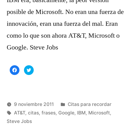
posible de Microsoft. No eran una fuerza de
innovación, eran una fuerza del mal. Eran
como lo que son ahora AT&T, Microsoft o
Google. Steve Jobs
Haz
Haz
clic
clic
para
para
compartir
compartir
en
en
Facebook
Twitter
(Se
(Se
abre
abre
en
en
una
una
Publicado
9 noviembre 2011
Citas para recordar
ventana
ventana
nueva)
nueva)
Publicado
Etiquetas:
en
Manuel
AT&T
,
citas
,
frases
,
Google
,
IBM
,
Microsoft
,
por
Rivas
Steve Jobs
1
Álvarez
co