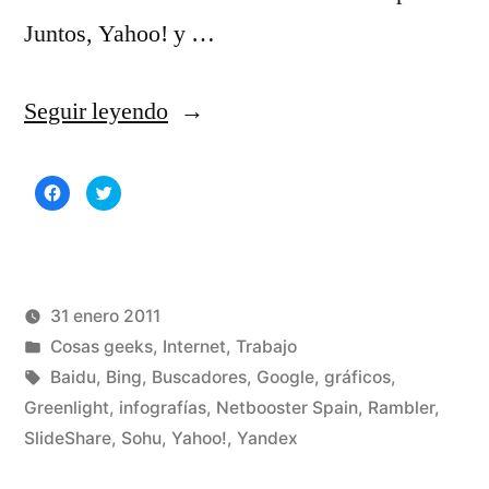
Juntos, Yahoo! y …
«El
Seguir leyendo
mercado
Haz
Haz
de
clic
clic
para
para
compartir
compartir
los
en
en
Facebook
Twitter
(Se
(Se
buscadores
abre
abre
en
en
una
una
31 enero 2011
en
ventana
ventana
nueva)
nueva)
Publicado
Publicado
Manuel
Cosas geeks
,
Internet
,
Trabajo
el
por
en
Etiquetas:
Rivas
Baidu
,
Bing
,
Buscadores
,
Google
,
gráficos
,
mundo»
Álvarez
Greenlight
,
infografías
,
Netbooster Spain
,
Rambler
,
De
SlideShare
,
Sohu
,
Yahoo!
,
Yandex
un
co