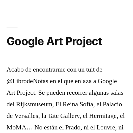
comentarios
en
Bing
copia
los
Google Art Project
resultados
de
Google
Acabo de encontrarme con un tuit de
@LibrodeNotas en el que enlaza a Google
Art Project. Se pueden recorrer algunas salas
del Rijksmuseum, El Reina Sofía, el Palacio
de Versalles, la Tate Gallery, el Hermitage, el
MoMA… No están el Prado, ni el Louvre, ni