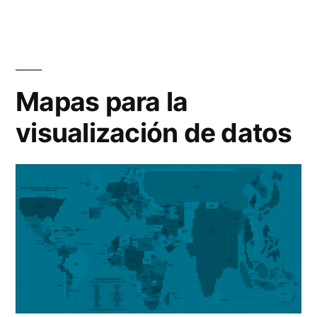
en
Cit
pa
re
(XX
Mapas para la
visualización de datos