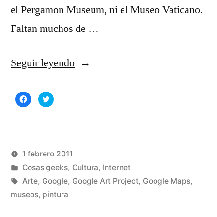
el Pergamon Museum, ni el Museo Vaticano.
Faltan muchos de …
«Google
Seguir leyendo
Art
Haz
Haz
Project»
clic
clic
para
para
compartir
compartir
en
en
Facebook
Twitter
(Se
(Se
abre
abre
en
en
una
una
1 febrero 2011
ventana
ventana
nueva)
nueva)
Publicado
Publicado
Manuel
Cosas geeks
,
Cultura
,
Internet
por
en
Etiquetas:
Rivas
Arte
,
Google
,
Google Art Project
,
Google Maps
,
Álvarez
museos
,
pintura
De
un