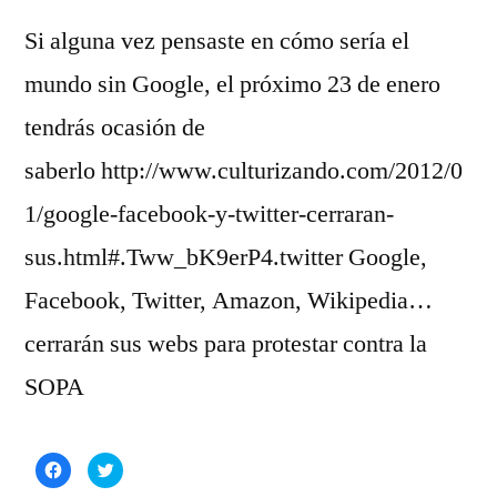
Si alguna vez pensaste en cómo sería el
mundo sin Google, el próximo 23 de enero
tendrás ocasión de
saberlo http://www.culturizando.com/2012/0
1/google-facebook-y-twitter-cerraran-
sus.html#.Tww_bK9erP4.twitter Google,
Facebook, Twitter, Amazon, Wikipedia…
cerrarán sus webs para protestar contra la
SOPA
Haz
Haz
clic
clic
para
para