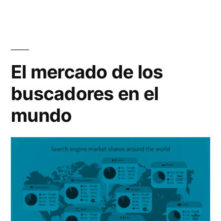
co
en
Go
Art
Pro
El mercado de los
buscadores en el
mundo