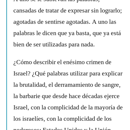
comentario
cansadas de tratar de expresar sin lograrlo;
en
Israel
agotadas de sentirse agotadas. A uno las
y
palabras le dicen que ya basta, que ya está
las
bien de ser utilizadas para nada.
palabras
¿Cómo describir el enésimo crimen de
Israel? ¿Qué palabras utilizar para explicar
la brutalidad, el derramamiento de sangre,
la barbarie que desde hace décadas ejerce
Israel, con la complicidad de la mayoría de
los israelíes, con la complicidad de los
poderosos: Estados Unidos y la Unión