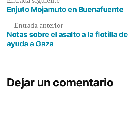
Entrada
Entrada siguiente
siguiente:
Enjuto Mojamuto en Buenafuente
Navegación
Entrada
Entrada anterior
de
anterior:
Notas sobre el asalto a la flotilla de
entradas
ayuda a Gaza
Dejar un comentario