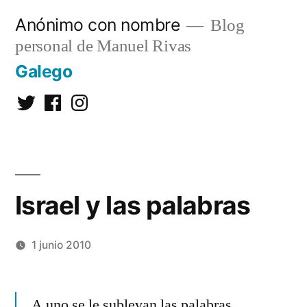
Saltar
Anónimo con nombre
Blog
al
personal de Manuel Rivas
contenido
Galego
Twitter
Facebook
Instagram
Israel y las palabras
1 junio 2010
Publicado
Manuel
Deja
por
Rivas
un
A uno se le sublevan las palabras,
Álvarez