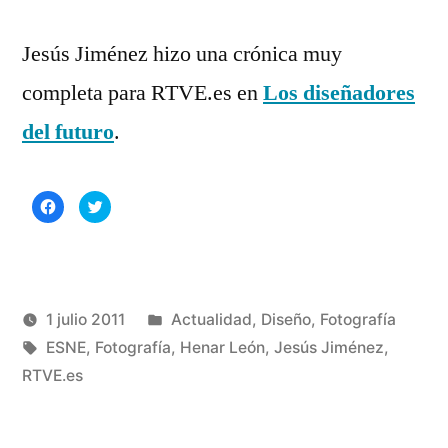
Jesús Jiménez hizo una crónica muy
completa para RTVE.es en
Los diseñadores
del futuro
.
Haz
Haz
clic
clic
para
para
compartir
compartir
en
en
Facebook
Twitter
(Se
(Se
abre
abre
en
en
una
una
Publicado
1 julio 2011
Actualidad
,
Diseño
,
Fotografía
ventana
ventana
nueva)
nueva)
Publicado
Etiquetas:
en
Manuel
ESNE
,
Fotografía
,
Henar León
,
Jesús Jiménez
,
por
Rivas
RTVE.es
Álvarez