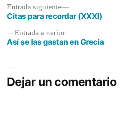
Entrada
Entrada siguiente
siguiente:
Citas para recordar (XXXI)
Navegación
Entrada
Entrada anterior
de
anterior:
Así se las gastan en Grecia
entradas
Dejar un comentario