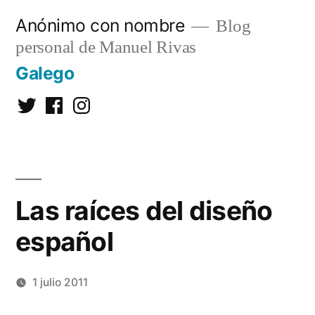
Saltar
Anónimo con nombre
Blog
al
personal de Manuel Rivas
contenido
Galego
Twitter
Facebook
Instagram
Las raíces del diseño
español
1 julio 2011
Publicado
Manuel