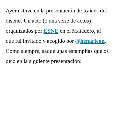
Deja
por
Rivas
un
Ayer estuve en la presentación de Raíces del
Álvarez
comentario
diseño. Un acto (o una serie de actos)
en
Las
organizados por
ESNE
en el Matadero, al
raíces
que fui invitado y acogido por
@henarleon
.
del
Como siempre, saqué unas estampitas que os
diseño
español
dejo en la siguiente presentación: