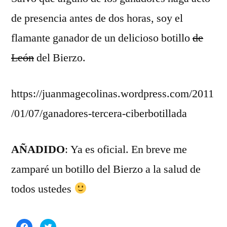
comentario
de presencia antes de dos horas, soy el
en
SMS
flamante ganador de un delicioso botillo
de
(II)
León
del Bierzo.
https://juanmagecolinas.wordpress.com/2011
/01/07/ganadores-tercera-ciberbotillada
AÑADIDO
: Ya es oficial. En breve me
zamparé un botillo del Bierzo a la salud de
todos ustedes
Haz
Haz