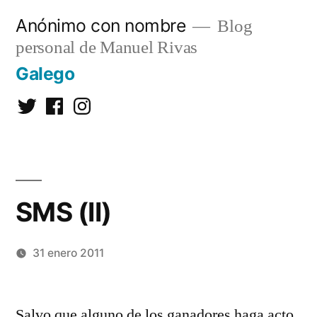
Saltar
Anónimo con nombre
Blog
al
personal de Manuel Rivas
contenido
Galego
Twitter
Facebook
Instagram
SMS (II)
31 enero 2011
Publicado
Manuel
Deja
por
Rivas
un
Salvo que alguno de los ganadores haga acto
Álvarez