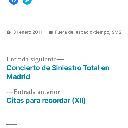
clic
clic
para
para
compartir
compartir
en
en
Facebook
Twitter
(Se
(Se
abre
abre
en
en
una
una
Publicado
31 enero 2011
Fuera del espacio-tiempo
,
SMS
ventana
ventana
nueva)
nueva)
Publicado
en
Manuel
por
Rivas
Álvarez
Entrada
Entrada siguiente
siguiente:
Concierto de Siniestro Total en
Navegación
Madrid
de
Entrada
Entrada anterior
entradas
anterior:
Citas para recordar (XII)