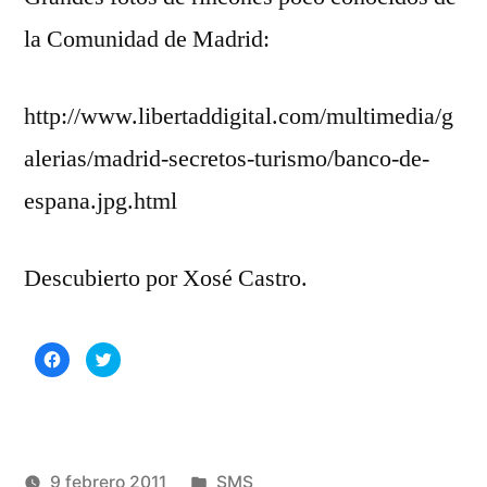
comentario
la Comunidad de Madrid:
en
SMS
(III)
http://www.libertaddigital.com/multimedia/g
alerias/madrid-secretos-turismo/banco-de-
espana.jpg.html
Descubierto por Xosé Castro.
Haz
Haz
clic
clic
para
para
compartir
compartir
en
en
Facebook
Twitter
(Se
(Se
abre
abre
en
en
una
una
Publicado
9 febrero 2011
SMS
ventana
ventana