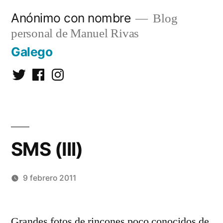
Saltar
Anónimo con nombre
Blog
al
personal de Manuel Rivas
contenido
Galego
Twitter
Facebook
Instagram
SMS (III)
9 febrero 2011
Publicado
Manuel
Deja
por
Rivas
un
Grandes fotos de rincones poco conocidos de
Álvarez