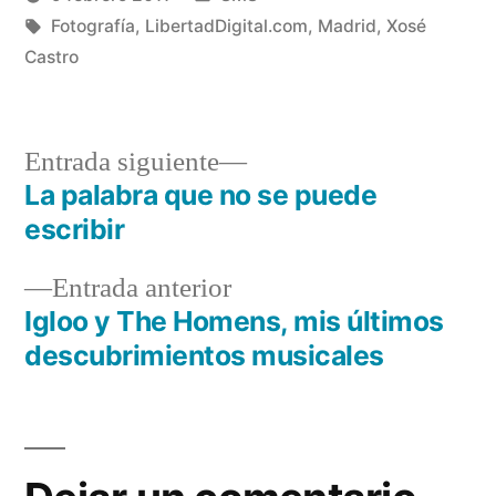
nueva)
nueva)
Publicado
Etiquetas:
en
Manuel
Fotografía
,
LibertadDigital.com
,
Madrid
,
Xosé
por
Rivas
Castro
Álvarez
Entrada
Entrada siguiente
siguiente:
La palabra que no se puede
Navegación
escribir
de
Entrada
Entrada anterior
entradas
anterior:
Igloo y The Homens, mis últimos
descubrimientos musicales