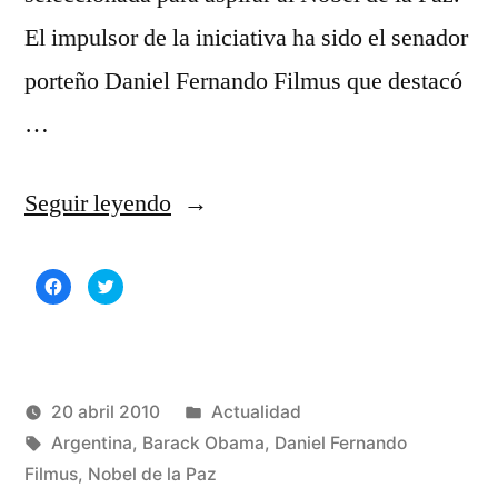
El impulsor de la iniciativa ha sido el senador
porteño Daniel Fernando Filmus que destacó
…
«La
Seguir leyendo
Agrupación
Haz
Haz
Abuelas
clic
clic
para
para
compartir
compartir
de
en
en
Facebook
Twitter
(Se
(Se
Plaza
abre
abre
en
en
una
una
Publicado
20 abril 2010
Actualidad
de
ventana
ventana
nueva)
nueva)
Publicado
Etiquetas:
en
Manuel
Argentina
,
Barack Obama
,
Daniel Fernando
Mayo
por
Rivas
Filmus
,
Nobel de la Paz
De