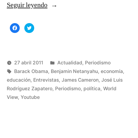
«Entrevista
Seguir leyendo
a
Haz
Haz
Zapatero
clic
clic
para
para
compartir
compartir
en
en
en
Facebook
Twitter
(Se
(Se
Youtube»
abre
abre
en
en
una
una
Publicado
27 abril 2011
Actualidad
,
Periodismo
ventana
ventana
nueva)
nueva)
Publicado
Etiquetas:
en
Manuel
Barack Obama
,
Benjamin Netanyahu
,
economía
,
por
Rivas
educación
,
Entrevistas
,
James Cameron
,
José Luis
De
Álvarez
Rodríguez Zapatero
,
Periodismo
,
política
,
World
un
View
,
Youtube
co
en
Ent
a
Za