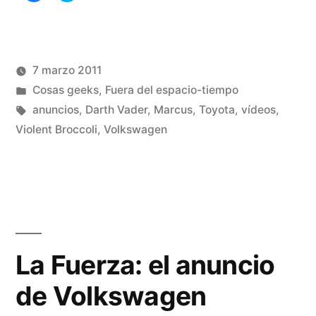
para
para
compartir
compartir
en
en
Facebook
Twitter
(Se
(Se
abre
abre
en
en
una
una
7 marzo 2011
ventana
ventana
nueva)
nueva)
Publicado
Publicado
Manuel
Cosas geeks
,
Fuera del espacio-tiempo
por
en
Etiquetas:
Rivas
anuncios
,
Darth Vader
,
Marcus
,
Toyota
,
vídeos
,
Álvarez
Violent Broccoli
,
Volkswagen
De
un
co
en
Pa
del
an
La Fuerza: el anuncio
de
de Volkswagen
la
Fu