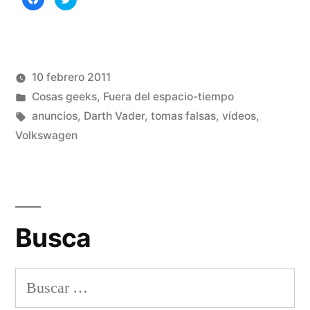
el
clic
clic
para
para
compartir
compartir
anuncio
en
en
Facebook
Twitter
(Se
(Se
de
abre
abre
en
en
una
una
10 febrero 2011
Volkswagen»
ventana
ventana
nueva)
nueva)
Publicado
Publicado
Manuel
Cosas geeks
,
Fuera del espacio-tiempo
por
en
Etiquetas:
Rivas
anuncios
,
Darth Vader
,
tomas falsas
,
vídeos
,
Álvarez
Volkswagen
1
co
en
La
Fu
Busca
el
an
de
Buscar:
Vo