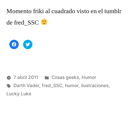
Momento friki al cuadrado visto en el tumblr
de fred_SSC
Haz
Haz
clic
clic
para
para
compartir
compartir
en
en
Facebook
Twitter
(Se
(Se
abre
abre
en
en
una
una
Publicado
7 abril 2011
Cosas geeks
,
Humor
ventana
ventana
nueva)
nueva)
Publicado
Etiquetas:
en
Manuel
Darth Vader
,
fred_SSC
,
humor
,
ilustraciones
,
por
Rivas
Lucky Luke
De
Álvarez
un
co
en
Lu