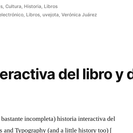
ks
,
Cultura
,
Historia
,
Libros
 electrónico
,
Libros
,
uvejota
,
Verónica Juárez
1
comentario
en
Historia
de
los
eractiva del libro y 
e-
books
bastante incompleta) historia interactiva del
s and Typography (and a little history too) [