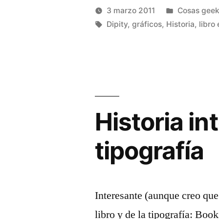
books»
abre
abre
Publicado
3 marzo 2011
Cosas gee
en
en
una
una
Publicado
Etiquetas:
ventana
ventana
en
Manuel
Dipity
,
gráficos
,
Historia
,
libro
nueva)
nueva)
por
Rivas
Álvarez
Historia int
tipografía
Interesante (aunque creo que 
libro y de la tipografía: Book