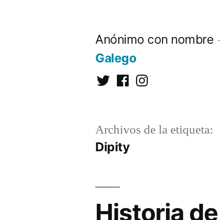
Saltar
al
Anónimo con nombre
contenido
Galego
Twitter
Facebook
Instagram
Archivos de la etiqueta:
Dipity
Historia d