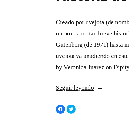
Creado por uvejota (de nombr
recorre la no tan breve histo
Gutenberg (de 1971) hasta n
uvejota va añadiendo en est
by Veronica Juarez on Dipit
«Historia
Seguir leyendo
de
Haz
Haz
los
clic
clic
para
para
compartir
compartir
e-
en
en
Facebook
Twitter
(Se
(Se