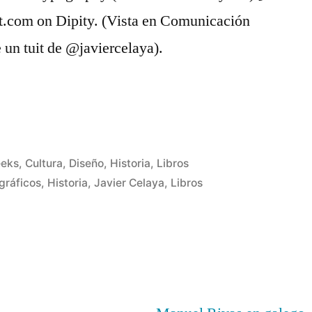
t.com on Dipity. (Vista en Comunicación
 un tuit de @javiercelaya).
o
eeks
,
Cultura
,
Diseño
,
Historia
,
Libros
gráficos
,
Historia
,
Javier Celaya
,
Libros
7
comentarios
en
Historia
interactiva
del