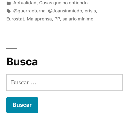
Publicado
Publicado
Manuel
Actualidad
,
Cosas que no entiendo
por
en
Etiquetas:
Rivas
@guerraeterna
,
@Joansinmiedo
,
crisis
,
Álvarez
Eurostat
,
Malaprensa
,
PP
,
salario mínimo
De
un
co
en
El
Busca
go
co
el
Buscar:
sal
mí