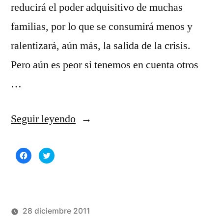
reducirá el poder adquisitivo de muchas
familias, por lo que se consumirá menos y
ralentizará, aún más, la salida de la crisis.
Pero aún es peor si tenemos en cuenta otros
…
«El
Seguir leyendo
gobierno
Haz
Haz
congela
clic
clic
para
para
compartir
compartir
el
en
en
Facebook
Twitter
(Se
(Se
salario
abre
abre
en
en
una
una
28 diciembre 2011
mínimo»
ventana
ventana
nueva)
nueva)