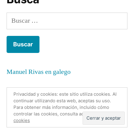
Save
re
the
su
Buscar:
lib
Children»
a
ca
de
do
a
Manuel Rivas en galego
Sa
th
Ch
Privacidad y cookies: este sitio utiliza cookies. Al
continuar utilizando esta web, aceptas su uso.
Para obtener más información, incluido cómo
Anónimo con nombre
,
Funciona gracias a WordPress.
controlar las cookies, consulta aquí:
Política de
Política de cookies
Sobre mí
Contacto
cookies