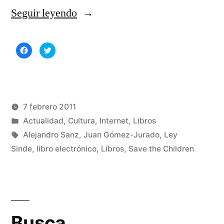
«Juan
Seguir leyendo
Gómez-
Haz
Haz
Jurado
clic
clic
para
para
compartir
compartir
regala
en
en
Facebook
Twitter
(Se
(Se
su
abre
abre
en
en
una
una
7 febrero 2011
libro
ventana
ventana
nueva)
nueva)
Publicado
Publicado
Manuel
Actualidad
,
Cultura
,
Internet
,
Libros
a
por
en
Etiquetas:
Rivas
Alejandro Sanz
,
Juan Gómez-Jurado
,
Ley
cambio
Álvarez
Sinde
,
libro electrónico
,
Libros
,
Save the Children
2
co
de
en
donaciones
Ju
Gó
a
Busca
Ju