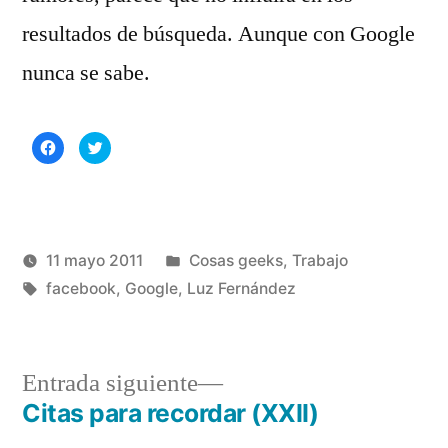
resultados de búsqueda. Aunque con Google
nunca se sabe.
Haz
Haz
clic
clic
para
para
compartir
compartir
en
en
Facebook
Twitter
(Se
(Se
abre
abre
en
en
una
una
Publicado
11 mayo 2011
Cosas geeks
,
Trabajo
ventana
ventana
nueva)
nueva)
Publicado
Etiquetas:
en
Manuel
facebook
,
Google
,
Luz Fernández
por
Rivas
Álvarez
Entrada
Entrada siguiente
siguiente:
Citas para recordar (XXII)
Navegación