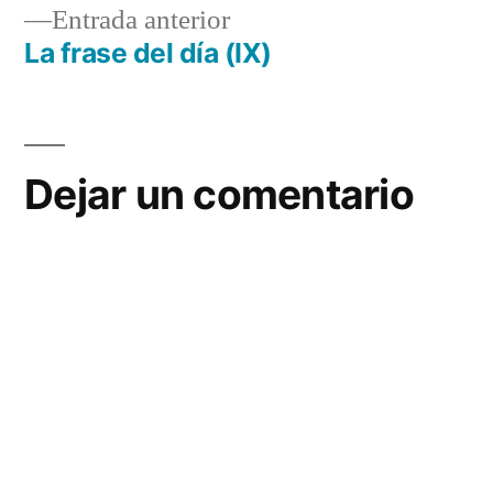
Entrada
Entrada anterior
de
anterior:
La frase del día (IX)
entradas
Dejar un comentario