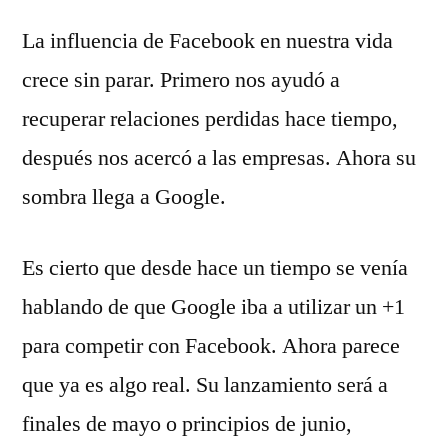
Deja
por
Rivas
un
La influencia de Facebook en nuestra vida
Álvarez
comentario
crece sin parar. Primero nos ayudó a
en
+1:
recuperar relaciones perdidas hace tiempo,
Google
después nos acercó a las empresas. Ahora su
pone
sombra llega a Google.
su
«Me
gusta»
Es cierto que desde hace un tiempo se venía
hablando de que Google iba a utilizar un +1
para competir con Facebook. Ahora parece
que ya es algo real. Su lanzamiento será a
finales de mayo o principios de junio,