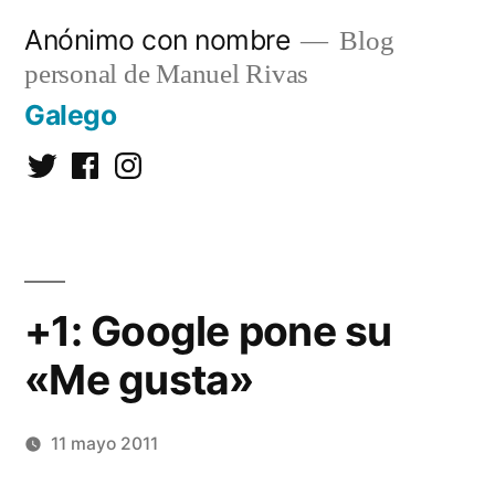
Saltar
Anónimo con nombre
Blog
al
personal de Manuel Rivas
contenido
Galego
Twitter
Facebook
Instagram
+1: Google pone su
«Me gusta»
11 mayo 2011
Publicado
Manuel