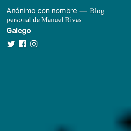
Saltar
Anónimo con nombre
Blog
al
personal de Manuel Rivas
contenido
Galego
Twitter
Facebook
Instagram