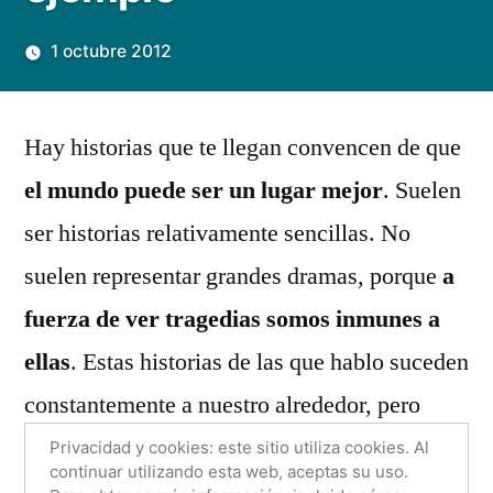
1 octubre 2012
Publicado
Manuel
Deja
por
Rivas
un
Hay historias que te llegan convencen de que
Álvarez
comentario
el mundo puede ser un lugar mejor
. Suelen
en
Anna,
ser historias relativamente sencillas. No
tipografía
suelen representar grandes dramas, porque
a
y
fuerza de ver tragedias somos inmunes a
ejemplo
ellas
. Estas historias de las que hablo suceden
constantemente a nuestro alrededor, pero
apenas tienen cabida en los medios de
Privacidad y cookies: este sitio utiliza cookies. Al
continuar utilizando esta web, aceptas su uso.
comunicación. Suelen ser casos de