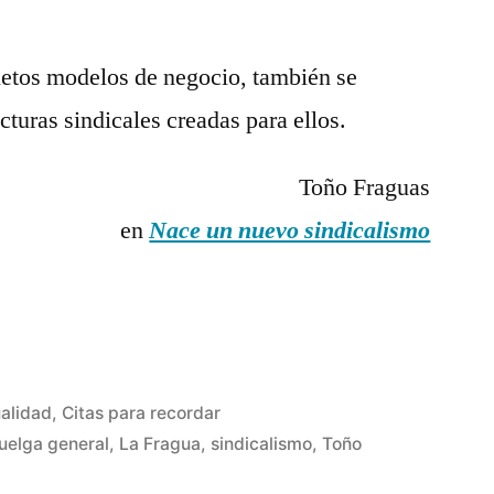
arios
etos modelos de negocio, también se
cturas sindicales creadas para ellos.
Toño Fraguas
ar
en
Nace un nuevo sindicalismo
icado
alidad
,
Citas para recordar
uelga general
,
La Fragua
,
sindicalismo
,
Toño