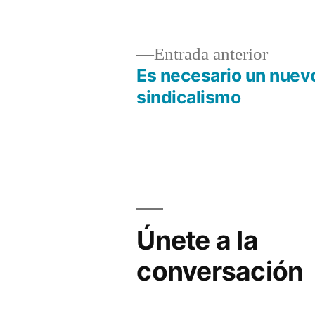
Álvarez
Entrad
Entrada anterior
anterio
Es necesario un nuev
Navegación
sindicalismo
de
entradas
Únete a la
conversación