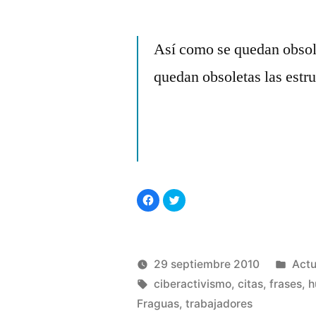
Publicado
Manuel
2
por
Rivas
coment
Así como se quedan obsol
Álvarez
en
quedan obsoletas las estru
Citas
para
record
(VII)
Haz
Haz
clic
clic
para
para
compartir
compartir
en
en
Facebook
Twitter
(Se
(Se
abre
abre
Publ
29 septiembre 2010
Actu
en
en
una
una
Publicado
Etiquetas:
ventana
ventana
en
Manuel
ciberactivismo
,
citas
,
frases
,
h
nueva)
nueva)
por
Rivas
Fraguas
,
trabajadores