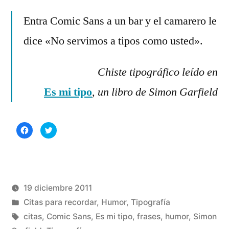
Deja
por
Rivas
un
Entra Comic Sans a un bar y el camarero le
Álvarez
comentario
dice «No servimos a tipos como usted».
en
Citas
Chiste tipográfico leído en
para
recordar
Es mi tipo
, un libro de Simon Garfield
(XL)
Haz
Haz
clic
clic
para
para
compartir
compartir
en
en
Facebook
Twitter
(Se
(Se
abre
abre
en
en
una
una
19 diciembre 2011
ventana
ventana
nueva)
nueva)
Publicado
Publicado
Manuel
Citas para recordar
,
Humor
,
Tipografía
por
en
Etiquetas:
Rivas
citas
,
Comic Sans
,
Es mi tipo
,
frases
,
humor
,
Simon