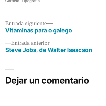
Álvarez
Garfield
,
Tipografía
Entrada
Entrada siguiente
siguiente:
Vitaminas para o galego
Navegación
Entrada
Entrada anterior
de
anterior:
Steve Jobs, de Walter Isaacson
entradas
Dejar un comentario