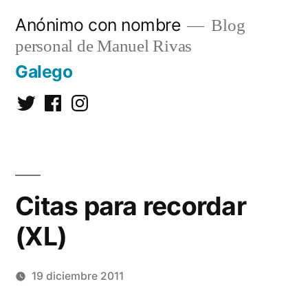
Saltar
Anónimo con nombre
Blog
al
personal de Manuel Rivas
contenido
Galego
Twitter
Facebook
Instagram
Citas para recordar
(XL)
19 diciembre 2011
Publicado
Manuel