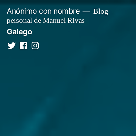
Saltar
Anónimo con nombre
Blog
al
personal de Manuel Rivas
contenido
Galego
Twitter
Facebook
Instagram