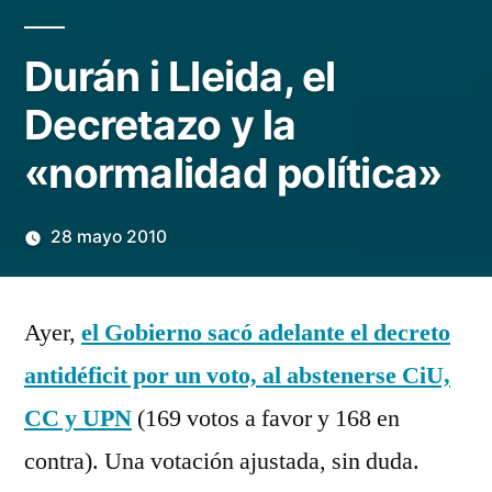
Durán i Lleida, el
Decretazo y la
«normalidad política»
28 mayo 2010
Publicado
Manuel
1
por
Rivas
comentario
Ayer,
el Gobierno sacó adelante el decreto
Álvarez
en
antidéficit por un voto, al abstenerse CiU,
Durán
i
CC y UPN
(169 votos a favor y 168 en
Lleida,
contra). Una votación ajustada, sin duda.
el