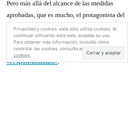
Pero más allá del alcance de las medidas
Decretazo
y
aprobadas, que es mucho, el protagonista del
la
día fue Josep Antoni Durán i Lleida, portavoz
«normalidad
Privacidad y cookies: este sitio utiliza cookies. Al
continuar utilizando esta web, aceptas su uso.
política»
de CiU en el Congreso de los Diputados, que
Para obtener más información, incluido cómo
justificó su abstención por
controlar las cookies, consulta aquí:
Política de
cookies
«responsabilidad»
.