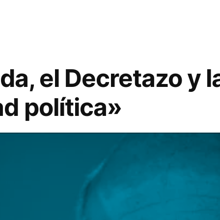
La
discipli
de
partido
ida, el Decretazo y l
d política»