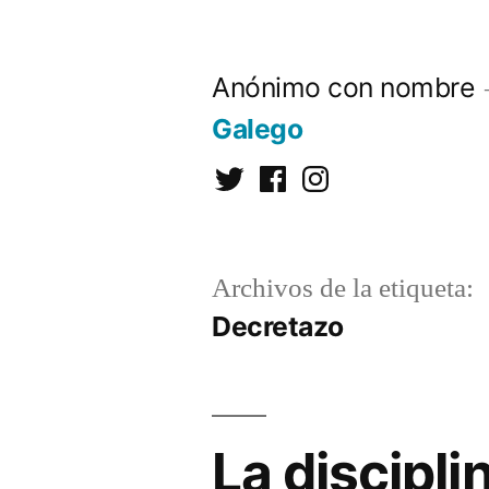
Saltar
al
Anónimo con nombre
contenido
Galego
Twitter
Facebook
Instagram
Archivos de la etiqueta:
Decretazo
La discipli