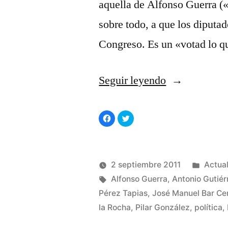
aquella de Alfonso Guerra («
sobre todo, a que los diputad
Congreso. Es un «votad lo 
«La
Seguir leyendo
disciplina
Haz
Haz
de
clic
clic
para
para
compartir
compartir
partido»
en
en
Facebook
Twitter
(Se
(Se
abre
abre
Publi
2 septiembre 2011
Actua
en
en
una
una
Publicado
Etiquetas:
ventana
ventana
en
Manuel
Alfonso Guerra
,
Antonio Gutiér
nueva)
nueva)
por
Rivas
Pérez Tapias
,
José Manuel Bar C
Álvarez
la Rocha
,
Pilar González
,
política
,