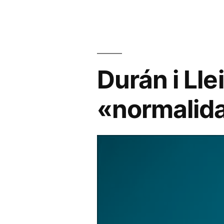
Durán i Lle
«normalida