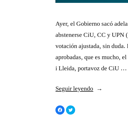
Ayer, el Gobierno sacó adelan
abstenerse CiU, CC y UPN (1
votación ajustada, sin duda.
aprobadas, que es mucho, el 
i Lleida, portavoz de CiU …
«Durán
Seguir leyendo
i
Haz
Haz
Lleida,
clic
clic
para
para
compartir
compartir
el
en
en
Facebook
Twitter