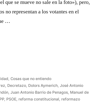
el que se mueve no sale en la foto»), pero,
os no representan a los votantes en el
que …
cado
lidad
,
Cosas que no entiendo
rez
,
Decretazo
,
Dolors Aymerich
,
José Antonio
endón
,
Juan Antonio Barrio de Penagos
,
Manuel de
1
PP
,
PSOE
,
reforma constitucional
,
reformazo
coment
en