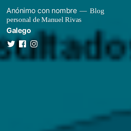
Saltar
Anónimo con nombre
Blog
al
personal de Manuel Rivas
contenido
Galego
Twitter
Facebook
Instagram