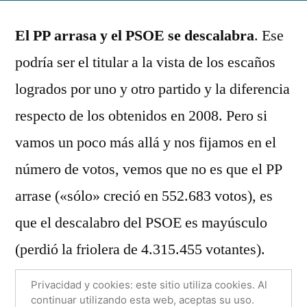
Deja
por
Rivas
un
El PP arrasa y el PSOE se descalabra
. Ese
Álvarez
comentario
podría ser el titular a la vista de los escaños
en
Elecciones
logrados por uno y otro partido y la diferencia
2011:
respecto de los obtenidos en 2008. Pero si
Mayorías
vamos un poco más allá y nos fijamos en el
absolutas
y
número de votos, vemos que no es que el PP
sistemas
arrase («sólo» creció en 552.683 votos), es
electorales
que el descalabro del PSOE es mayúsculo
(perdió la friolera de 4.315.455 votantes).
Entonces, ¿cómo se explica que un
Privacidad y cookies: este sitio utiliza cookies. Al
continuar utilizando esta web, aceptas su uso.
«pequeño» aumento de votos lleve a un