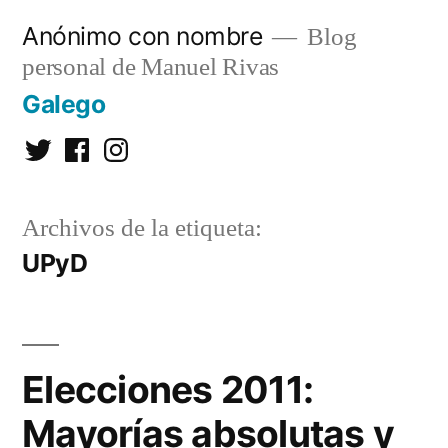
Saltar
Anónimo con nombre
Blog
al
personal de Manuel Rivas
contenido
Galego
Twitter
Facebook
Instagram
Archivos de la etiqueta:
UPyD
Elecciones 2011:
Mayorías absolutas y