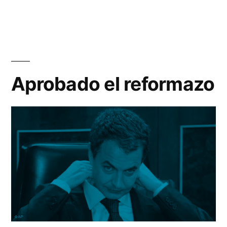
En
del
CIS
Un
co
pe
Aprobado el reformazo