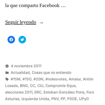
la que comparto Facebook …
«Encuesta
Seguir leyendo
del
Haz
Haz
CIS:
clic
clic
para
para
compartir
compartir
Un
en
en
Facebook
Twitter
(Se
(Se
comentario
abre
abre
en
en
una
una
4 noviembre 2011
personal»
ventana
ventana
nueva)
nueva)
Publicado
Publicado
Manuel
Actualidad
,
Cosas que no entiendo
por
en
Etiquetas:
Rivas
#15M
,
#15O
,
#20N
,
#nolesvotes
,
Amaiur
,
Antón
Álvarez
Losada
,
BNG
,
CC
,
CiU
,
Compromís-Equo
,
2
elecciones 2011
,
ERC
,
Esteban González Pons
,
Foro
co
en
Asturias
,
Izquierda Unida
,
PNV
,
PP
,
PSOE
,
UPyD