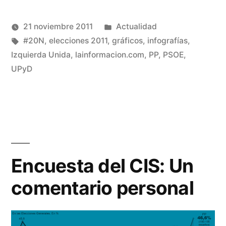
(Se
(Se
y
abre
abre
en
en
una
una
Publicado
21 noviembre 2011
Actualidad
sistemas
ventana
ventana
nueva)
nueva)
Publicado
Etiquetas:
en
Manuel
#20N
,
elecciones 2011
,
gráficos
,
infografías
,
electorales»
por
Rivas
Izquierda Unida
,
lainformacion.com
,
PP
,
PSOE
,
De
Álvarez
UPyD
un
co
en
El
201
Ma
ab
Encuesta del CIS: Un
y
comentario personal
si
ele