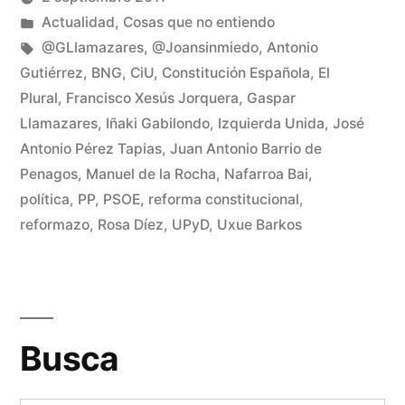
ventana
ventana
nueva)
nueva)
Publicado
Publicado
Manuel
Actualidad
,
Cosas que no entiendo
por
en
Etiquetas:
Rivas
@GLlamazares
,
@Joansinmiedo
,
Antonio
Álvarez
Gutiérrez
,
BNG
,
CiU
,
Constitución Española
,
El
De
Plural
,
Francisco Xesús Jorquera
,
Gaspar
un
Llamazares
,
Iñaki Gabilondo
,
Izquierda Unida
,
José
co
en
Antonio Pérez Tapias
,
Juan Antonio Barrio de
Ap
Penagos
,
Manuel de la Rocha
,
Nafarroa Bai
,
el
política
,
PP
,
PSOE
,
reforma constitucional
,
re
reformazo
,
Rosa Díez
,
UPyD
,
Uxue Barkos
Busca