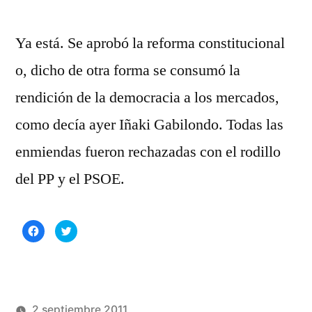
Ya está. Se aprobó la reforma constitucional
o, dicho de otra forma se consumó la
rendición de la democracia a los mercados,
como decía ayer Iñaki Gabilondo. Todas las
enmiendas fueron rechazadas con el rodillo
del PP y el PSOE.
Haz
Haz
clic
clic
para
para
compartir
compartir
en
en
Facebook
Twitter
(Se
(Se
abre
abre
en
en
una
una
2 septiembre 2011