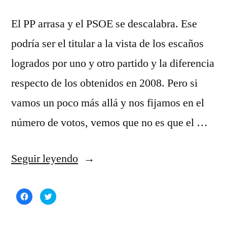
El PP arrasa y el PSOE se descalabra. Ese
podría ser el titular a la vista de los escaños
logrados por uno y otro partido y la diferencia
respecto de los obtenidos en 2008. Pero si
vamos un poco más allá y nos fijamos en el
número de votos, vemos que no es que el …
«Elecciones
Seguir leyendo
2011:
Haz
Haz
Mayorías
clic
clic
para
para
compartir
compartir
absolutas
en
en
Facebook
Twitter