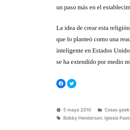
un paso más en el estableci
La idea de crear esta religi
que lo planteó como una reac
inteligente en Estados Unidos
se ha extendido por medio 
Haz
Haz
clic
clic
para
para
compartir
compartir
en
en
Facebook
Twitter
(Se
(Se
abre
abre
Publicado
5 mayo 2010
Cosas geek
en
en
una
una
Publicado
Etiquetas:
ventana
ventana
en
Manuel
Bobby Henderson
,
Iglesia Past
nueva)
nueva)
por
Rivas