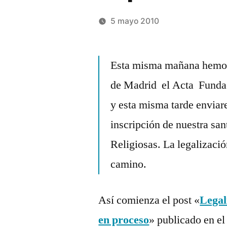
5 mayo 2010
Publicado
Manuel
Deja
por
Rivas
un
Esta misma mañana hemos 
Álvarez
comentario
de Madrid el Acta Fundacio
en
La
y esta misma tarde enviare
legalización
inscripción de nuestra san
de
Religiosas. La legalizació
la
Iglesia
camino.
Pastafari
en
Así comienza el post «
Legal
España
en proceso
» publicado en el 