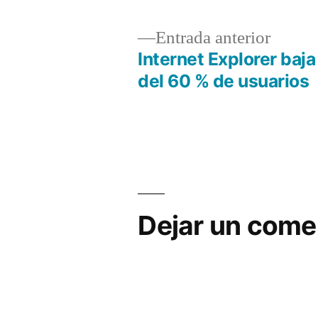
Álvarez
Entrad
Entrada anterior
anterio
Internet Explorer baja
Navegación
del 60 % de usuarios
de
entradas
Dejar un come