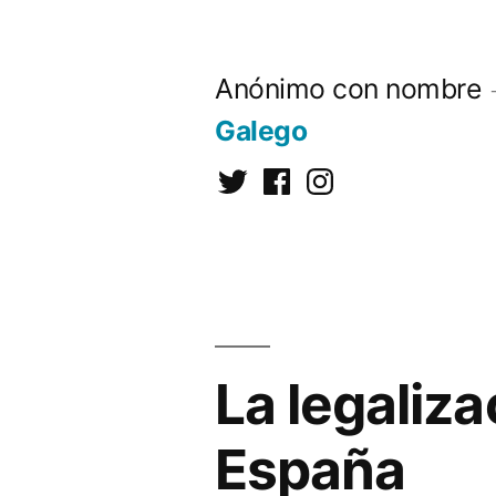
Saltar
al
Anónimo con nombre
contenido
Galego
Twitter
Facebook
Instagram
La legaliza
España