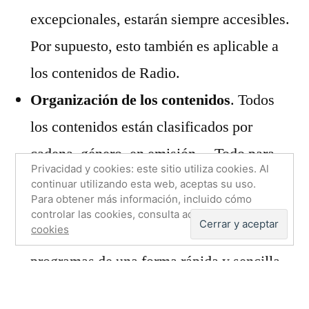
excepcionales, estarán siempre accesibles.
Por supuesto, esto también es aplicable a
los contenidos de Radio.
Organización de los contenidos
. Todos
los contenidos están clasificados por
cadena, género, en emisión… Todo para
Privacidad y cookies: este sitio utiliza cookies. Al
hacer más fácil la localización de lo que
continuar utilizando esta web, aceptas su uso.
Para obtener más información, incluido cómo
estás buscando.
controlar las cookies, consulta aquí:
Política de
cookies
Buscador predictivo
. Te permitirá buscar
programas de una forma rápida y sencilla.
Y, de verdad, va como un tiro.