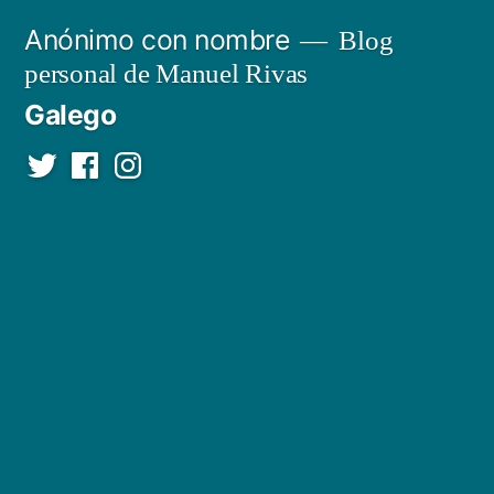
Saltar
Anónimo con nombre
Blog
al
personal de Manuel Rivas
contenido
Galego
Twitter
Facebook
Instagram