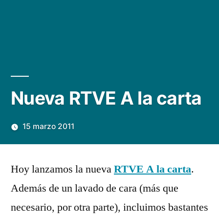
Nueva RTVE A la carta
15 marzo 2011
Publicado
Manuel
268
por
Rivas
comentarios
Hoy lanzamos la nueva
RTVE A la carta
.
Álvarez
en
Además de un lavado de cara (más que
Nueva
RTVE
necesario, por otra parte), incluimos bastantes
A