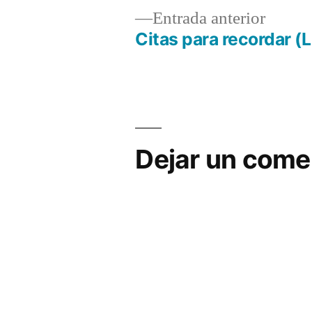
Álvarez
Entrad
Entrada anterior
anterio
Citas para recordar (L
Navegación
de
entradas
Dejar un come