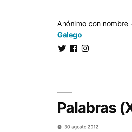
Saltar
al
Anónimo con nombre
contenido
Galego
Twitter
Facebook
Instagram
Palabras (X
30 agosto 2012