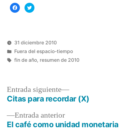
Haz
Haz
clic
clic
para
para
compartir
compartir
en
en
Facebook
Twitter
(Se
(Se
abre
abre
en
en
una
una
31 diciembre 2010
ventana
ventana
nueva)
nueva)
Publicado
Publicado
Manuel
Fuera del espacio-tiempo
por
en
Etiquetas:
Rivas
fin de año
,
resumen de 2010
Álvarez
Entrada
Entrada siguiente
siguiente:
Citas para recordar (X)
Navegación
Entrada
Entrada anterior
de
anterior:
El café como unidad monetaria
entradas