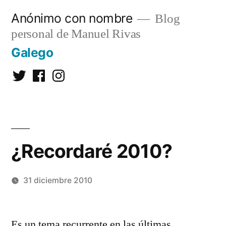
Saltar
Anónimo con nombre
Blog
al
personal de Manuel Rivas
contenido
Galego
Twitter
Facebook
Instagram
¿Recordaré 2010?
31 diciembre 2010
Publicado
Manuel
Deja
por
Rivas
un
Es un tema recurrente en las últimas
Álvarez