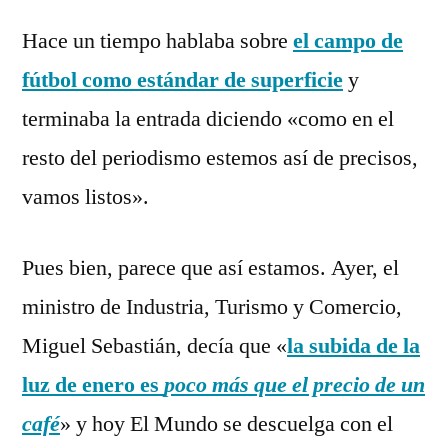
2
por
Rivas
comentarios
Hace un tiempo hablaba sobre
el campo de
Álvarez
en
fútbol como estándar de superficie
y
El
café
terminaba la entrada diciendo «como en el
como
resto del periodismo estemos así de precisos,
unidad
vamos listos».
monetaria
Pues bien, parece que así estamos. Ayer, el
ministro de Industria, Turismo y Comercio,
Miguel Sebastián, decía que «
la subida de la
luz de enero es
poco más que el precio de un
café
» y hoy El Mundo se descuelga con el