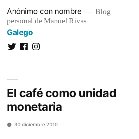
Saltar
Anónimo con nombre
Blog
al
personal de Manuel Rivas
contenido
Galego
Twitter
Facebook
Instagram
El café como unidad
monetaria
30 diciembre 2010
Publicado
Manuel