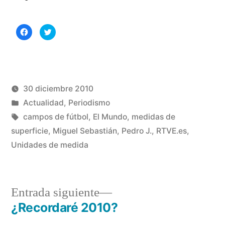
Haz
Haz
clic
clic
para
para
compartir
compartir
en
en
Facebook
Twitter
(Se
(Se
abre
abre
en
en
una
una
30 diciembre 2010
ventana
ventana
nueva)
nueva)
Publicado
Publicado
Manuel
Actualidad
,
Periodismo
por
en
Etiquetas:
Rivas
campos de fútbol
,
El Mundo
,
medidas de
Álvarez
superficie
,
Miguel Sebastián
,
Pedro J.
,
RTVE.es
,
Unidades de medida
Entrada
Entrada siguiente
siguiente:
¿Recordaré 2010?
Navegación