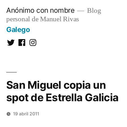
Saltar
Anónimo con nombre
Blog
al
personal de Manuel Rivas
contenido
Galego
Twitter
Facebook
Instagram
San Miguel copia un
spot de Estrella Galicia
19 abril 2011
Publicado
Manuel