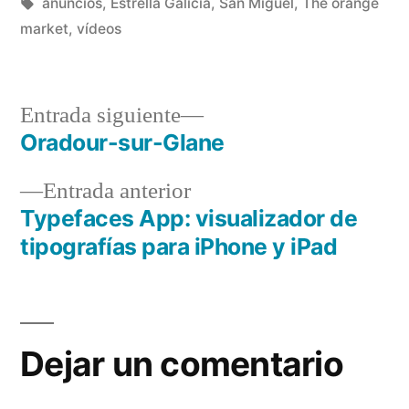
Publicado
Etiquetas:
en
Manuel
anuncios
,
Estrella Galicia
,
San Miguel
,
The orange
por
Rivas
market
,
vídeos
Álvarez
Entrada
Entrada siguiente
siguiente:
Oradour-sur-Glane
Navegación
Entrada
Entrada anterior
de
anterior:
Typefaces App: visualizador de
entradas
tipografías para iPhone y iPad
Dejar un comentario