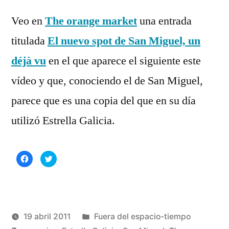
Deja
por
Rivas
un
Veo en
The orange market
una entrada
Álvarez
comentario
titulada
El nuevo spot de San Miguel, un
en
San
déjà vu
en el que aparece el siguiente este
Miguel
vídeo y que, conociendo el de San Miguel,
copia
parece que es una copia del que en su día
un
spot
utilizó Estrella Galicia.
de
Estrella
Galicia
Haz
Haz
clic
clic
para
para
compartir
compartir
en
en
Facebook
Twitter
(Se
(Se
abre
abre
en
en
una
una
Publicado
19 abril 2011
Fuera del espacio-tiempo
ventana
ventana
nueva)
nueva)