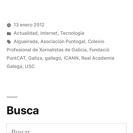
compartir
compartir
en
en
Facebook
Twitter
(Se
(Se
abre
abre
en
en
una
una
13 enero 2012
ventana
ventana
nueva)
nueva)
Publicado
Publicado
Manuel
Actualidad
,
Internet
,
Tecnología
por
en
Etiquetas:
Rivas
Algueirada
,
Asociación Puntogal
,
Colexio
Álvarez
Profesional de Xornalistas de Galicia
,
Fundació
De
PuntCAT
,
Galiza
,
gallego
,
ICANN
,
Real Academia
un
Galega
,
USC
co
en
El
ga
op
Busca
a
un
do
Buscar:
pr