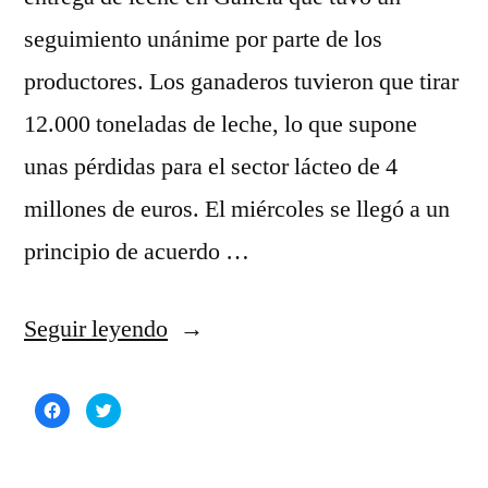
seguimiento unánime por parte de los
productores. Los ganaderos tuvieron que tirar
12.000 toneladas de leche, lo que supone
unas pérdidas para el sector lácteo de 4
millones de euros. El miércoles se llegó a un
principio de acuerdo …
««Si
Seguir leyendo
el
Haz
Haz
rural
clic
clic
para
para
compartir
compartir
muere,
en
en
Facebook
Twitter
(Se
(Se