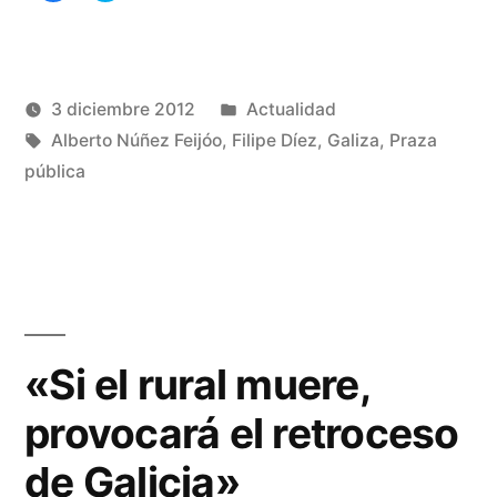
para
para
compartir
compartir
guardia»
en
en
Facebook
Twitter
(Se
(Se
abre
abre
en
en
una
una
Publicado
3 diciembre 2012
Actualidad
ventana
ventana
nueva)
nueva)
Publicado
Etiquetas:
en
Manuel
Alberto Núñez Feijóo
,
Filipe Díez
,
Galiza
,
Praza
por
Rivas
pública
De
Álvarez
un
co
en
El
pa
en
«Si el rural muere,
gu
provocará el retroceso
de Galicia»