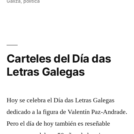
por
Rivas
Galiza
,
política
De
Álvarez
un
co
en
Al
Nú
Fei
Carteles del Día das
re
Letras Galegas
Hoy se celebra el Día das Letras Galegas
dedicado a la figura de Valentín Paz-Andrade.
Pero el día de hoy también es reseñable