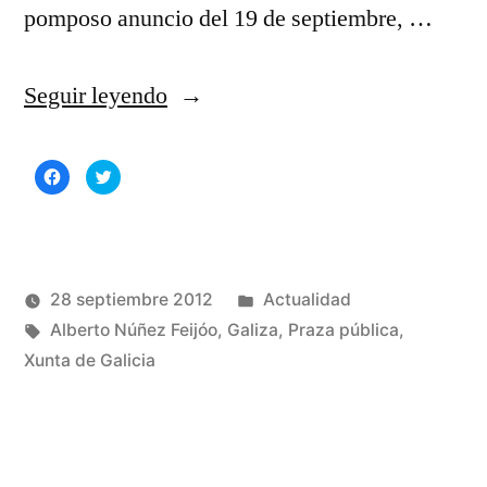
pomposo anuncio del 19 de septiembre, …
«Pemex
Seguir leyendo
niega
Haz
Haz
los
clic
clic
para
para
compartir
compartir
contratos
en
en
Facebook
Twitter
(Se
(Se
con
abre
abre
en
en
una
una
Publicado
28 septiembre 2012
Actualidad
la
ventana
ventana
nueva)
nueva)
Publicado
Etiquetas:
en
Manuel
Alberto Núñez Feijóo
,
Galiza
,
Praza pública
,
Xunta
por
Rivas
Xunta de Galicia
1
anunciados
Álvarez
co
en
por
Pe
Feijóo»
ni