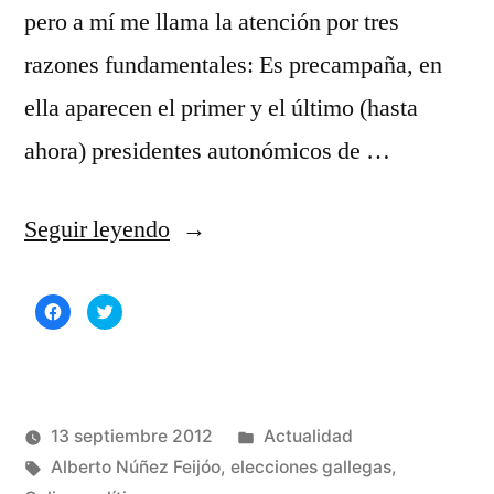
pero a mí me llama la atención por tres
razones fundamentales: Es precampaña, en
ella aparecen el primer y el último (hasta
ahora) presidentes autonómicos de …
«Alberto
Seguir leyendo
Núñez
Haz
Haz
Feijóo
clic
clic
para
para
compartir
compartir
retratado»
en
en
Facebook
Twitter
(Se
(Se
abre
abre
en
en
una
una
Publicado
13 septiembre 2012
Actualidad
ventana
ventana
nueva)
nueva)
Publicado
Etiquetas:
en
Manuel
Alberto Núñez Feijóo
,
elecciones gallegas
,