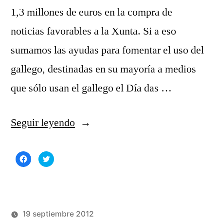
1,3 millones de euros en la compra de
noticias favorables a la Xunta. Si a eso
sumamos las ayudas para fomentar el uso del
gallego, destinadas en su mayoría a medios
que sólo usan el gallego el Día das …
«La
Seguir leyendo
Xunta
Haz
Haz
aumenta
clic
clic
para
para
compartir
compartir
las
en
en
Facebook
Twitter
(Se
(Se
ayudas
abre
abre
en
en
una
una
19 septiembre 2012
a
ventana
ventana