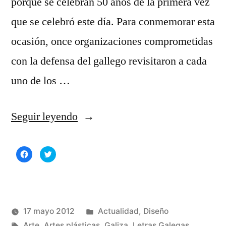
porque se celebran 50 años de la primera vez
que se celebró este día. Para conmemorar esta
ocasión, once organizaciones comprometidas
con la defensa del gallego revisitaron a cada
uno de los …
«Carteles
Seguir leyendo
del
Haz
Haz
Día
clic
clic
para
para
compartir
compartir
das
en
en
Facebook
Twitter
(Se
(Se
Letras
abre
abre
en
en
una
una
Publicado
17 mayo 2012
Actualidad
,
Diseño
Galegas»
ventana
ventana
nueva)
nueva)
Publicado
Etiquetas:
en
Manuel
Arte
,
Artes plásticas
,
Galiza
,
Letras Galegas
,