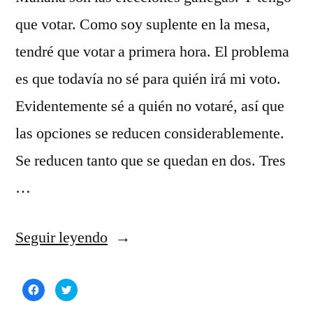
que votar. Como soy suplente en la mesa,
tendré que votar a primera hora. El problema
es que todavía no sé para quién irá mi voto.
Evidentemente sé a quién no votaré, así que
las opciones se reducen considerablemente.
Se reducen tanto que se quedan en dos. Tres
…
«Reflexionando
Seguir leyendo
ante
Haz
Haz
el
clic
clic
para
para
compartir
compartir