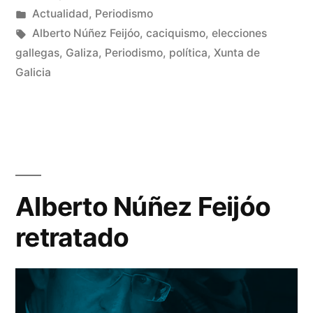
nueva)
nueva)
Publicado
Publicado
Manuel
Actualidad
,
Periodismo
la
por
en
Etiquetas:
Rivas
Alberto Núñez Feijóo
,
caciquismo
,
elecciones
prensa
Álvarez
gallegas
,
Galiza
,
Periodismo
,
política
,
Xunta de
De
Galicia
un
en
co
precampaña»
en
La
Xu
au
las
Alberto Núñez Feijóo
ay
retratado
a
la
pr
en
pr