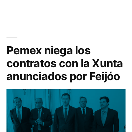
por
Rivas
1
Álvarez
comentario
en
Homenaje
a
la
Pemex niega los
marea
contratos con la Xunta
blanca
anunciados por Feijóo