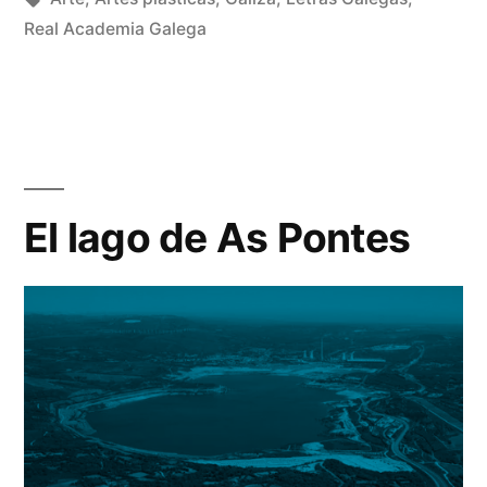
por
Rivas
Real Academia Galega
De
Álvarez
un
co
en
Ca
del
Dí
El lago de As Pontes
da
Le
Ga