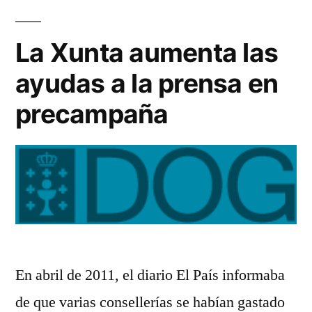
los
co
La Xunta aumenta las
co
ayudas a la prensa en
la
Xu
precampaña
an
po
Fei
En abril de 2011, el diario El País informaba
de que varias consellerías se habían gastado