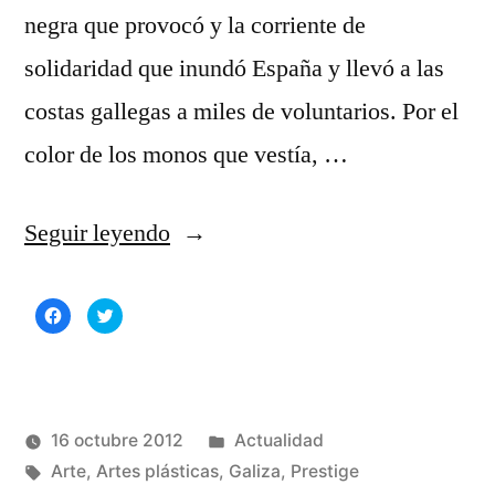
negra que provocó y la corriente de
solidaridad que inundó España y llevó a las
costas gallegas a miles de voluntarios. Por el
color de los monos que vestía, …
«Homenaje
Seguir leyendo
a
Haz
Haz
la
clic
clic
para
para
compartir
compartir
marea
en
en
Facebook
Twitter
(Se
(Se
blanca»
abre
abre
en
en
una
una
Publicado
16 octubre 2012
Actualidad
ventana
ventana
nueva)
nueva)
Publicado
Etiquetas:
en
Manuel
Arte
,
Artes plásticas
,
Galiza
,
Prestige