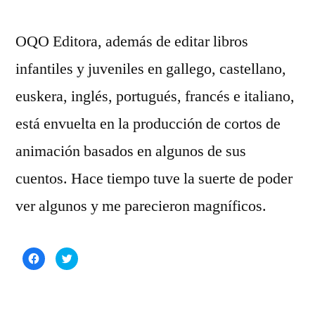
OQO Editora, además de editar libros
infantiles y juveniles en gallego, castellano,
euskera, inglés, portugués, francés e italiano,
está envuelta en la producción de cortos de
animación basados en algunos de sus
cuentos. Hace tiempo tuve la suerte de poder
ver algunos y me parecieron magníficos.
Haz
Haz
clic
clic
para
para
compartir
compartir
en
en
Facebook
Twitter
(Se
(Se