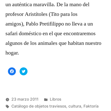
un auténtica maravilla. De la mano del
profesor Aristítoles (Tito para los
amigos), Pablo Pretifilippo no lleva a un
safari doméstico en el que encontraremos
algunos de los animales que habitan nuestro
hogar.
Haz
Haz
clic
clic
para
para
compartir
compartir
en
en
Facebook
Twitter
(Se
(Se
abre
abre
en
en
una
una
Publicado
23 marzo 2011
Libros
ventana
ventana
nueva)
nueva)
Publicado
Etiquetas:
en
Manuel
Catálogo de objetos traviesos
,
cultura
,
Faktoría