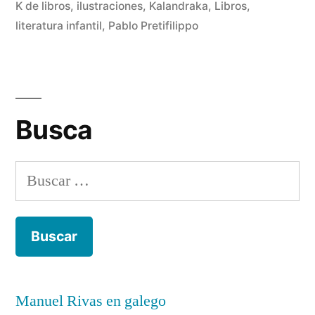
por
Rivas
K de libros
,
ilustraciones
,
Kalandraka
,
Libros
,
4
Álvarez
literatura infantil
,
Pablo Pretifilippo
co
en
Ca
de
ob
Busca
tra
Buscar:
Manuel Rivas en galego