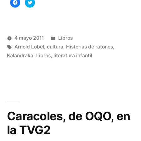
Haz
Haz
clic
clic
para
para
compartir
compartir
en
en
Facebook
Twitter
(Se
(Se
abre
abre
en
en
una
una
Publicado
4 mayo 2011
Libros
ventana
ventana
nueva)
nueva)
Publicado
Etiquetas:
en
Manuel
Arnold Lobel
,
cultura
,
Historias de ratones
,
por
Rivas
Kalandraka
,
Libros
,
literatura infantil
De
Álvarez
un
co
en
His
de
ra
Caracoles, de OQO, en
la TVG2