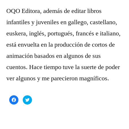
OQO Editora, además de editar libros
infantiles y juveniles en gallego, castellano,
euskera, inglés, portugués, francés e italiano,
está envuelta en la producción de cortos de
animación basados en algunos de sus
cuentos. Hace tiempo tuve la suerte de poder
ver algunos y me parecieron magníficos.
Haz
Haz
clic
clic
para
para
compartir
compartir
en
en
Facebook
Twitter
(Se
(Se
abre
abre
en
en