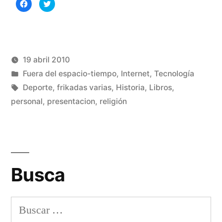
Haz
Haz
clic
clic
para
para
compartir
compartir
en
en
Facebook
Twitter
(Se
(Se
abre
abre
en
en
una
una
19 abril 2010
ventana
ventana
nueva)
nueva)
Publicado
Publicado
Manuel
Fuera del espacio-tiempo
,
Internet
,
Tecnología
por
en
Etiquetas:
Rivas
Deporte
,
frikadas varias
,
Historia
,
Libros
,
Álvarez
personal
,
presentacion
,
religión
3
co
en
Pr
Busca
Buscar: