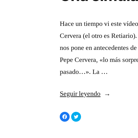
Hace un tiempo vi este vídeo
Cervera (el otro es Retiario)
nos pone en antecedentes de
Pepe Cervera, «lo más sorpre
pasado…». La …
«Una
Seguir leyendo
simulación
Haz
Haz
del
clic
clic
para
para
compartir
compartir
fin
en
en
Facebook
Twitter
(Se
(Se