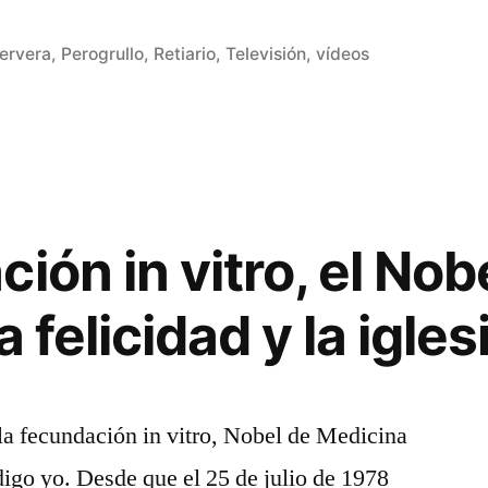
ervera
,
Perogrullo
,
Retiario
,
Televisión
,
vídeos
Deja
un
comentario
en
Una
simulación
ión in vitro, el Nob
del
fin
 felicidad y la igles
del
mundo
la fecundación in vitro, Nobel de Medicina
digo yo. Desde que el 25 de julio de 1978