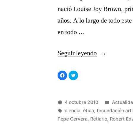
nació Louise Joy Brown, pri
años. A lo largo de todo este
en todo …
«La
Seguir leyendo
fecundación
Haz
Haz
in
clic
clic
para
para
compartir
compartir
vitro,
en
en
Facebook
Twitter
(Se
(Se
el
abre
abre
Publicad
4 octubre 2010
Actualid
en
en
una
una
Nobel
Publicado
Etiquetas:
ventana
ventana
en
Manuel
ciencia
,
ética
,
fecundación artif
nueva)
nueva)
por
Rivas
Pepe Cervera
,
Retiario
,
Robert Ed
de
Álvarez