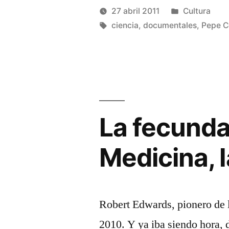
del
abre
abre
Publicado
27 abril 2011
Cultura
en
en
una
una
mundo»
Publicado
Etiquetas:
ventana
ventana
en
Manuel
ciencia
,
documentales
,
Pepe C
nueva)
nueva)
por
Rivas
Álvarez
La fecundac
Medicina, la
Robert Edwards, pionero de 
2010. Y ya iba siendo hora, 