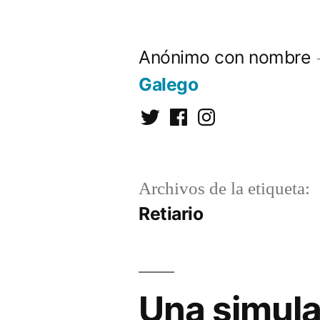
Saltar
al
Anónimo con nombre
contenido
Galego
Twitter
Facebook
Instagram
Archivos de la etiqueta:
Retiario
Una simula