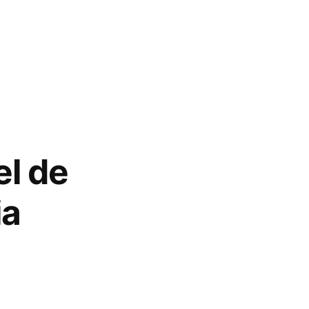
el de
ia