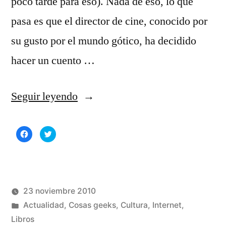
poco tarde para eso). Nada de eso, lo que
pasa es que el director de cine, conocido por
su gusto por el mundo gótico, ha decidido
hacer un cuento …
«El
Seguir leyendo
cadáver
Haz
Haz
exquisito
clic
clic
para
para
compartir
compartir
de
en
en
Facebook
Twitter
(Se
(Se
Tim
abre
abre
en
en
una
una
23 noviembre 2010
Burton»
ventana
ventana
nueva)
nueva)
Publicado
Publicado
Manuel
Actualidad
,
Cosas geeks
,
Cultura
,
Internet
,
por
en
Rivas
Libros