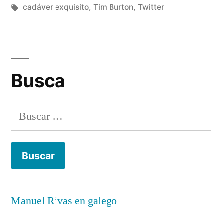
Etiquetas:
Álvarez
cadáver exquisito
,
Tim Burton
,
Twitter
2
comentarios
en
El
Busca
cadáver
exquisito
de
Buscar:
Tim
Burton
Manuel Rivas en galego