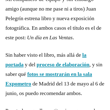
en
amigo (aunque no me pase ni a tiros) Juan
Un
día
Pelegrín estrena libro y nueva exposición
en
fotográfica. En ambos casos el título es el de
Las
este post:
Un día en Las Ventas
.
Ventas
Sin haber visto el libro, más allá de
la
portada
y del
proceso de elaboración
, y sin
saber qué
fotos se mostrarán en la sala
Expometro
de Madrid del 13 de mayo al 6 de
junio, os puedo recomendar ambos.