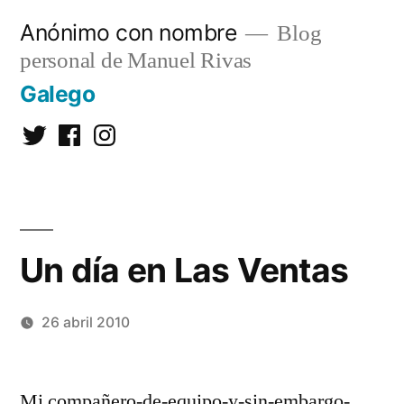
Saltar
Anónimo con nombre
Blog
al
personal de Manuel Rivas
contenido
Galego
Twitter
Facebook
Instagram
Un día en Las Ventas
26 abril 2010
Publicado
Manuel
1
por
Rivas
comentario
Mi compañero-de-equipo-y-sin-embargo-
Álvarez