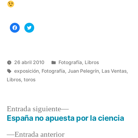
Haz
Haz
clic
clic
para
para
compartir
compartir
en
en
Facebook
Twitter
(Se
(Se
abre
abre
en
en
una
una
Publicado
26 abril 2010
Fotografía
,
Libros
ventana
ventana
nueva)
nueva)
Publicado
Etiquetas:
en
Manuel
exposición
,
Fotografía
,
Juan Pelegrín
,
Las Ventas
,
por
Rivas
Libros
,
toros
Álvarez
Entrada
Entrada siguiente
siguiente:
España no apuesta por la ciencia
Navegación
Entrada
Entrada anterior