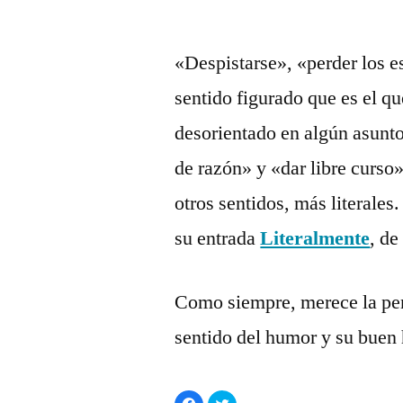
Publicado
Manuel
Deja
por
Rivas
un
«Despistarse», «perder los es
Álvarez
comentario
sentido figurado que es el 
en
Literalmente
desorientado en algún asunto
de razón» y «dar libre curso
otros sentidos, más literale
su entrada
Literalmente
, de
Como siempre, merece la pen
sentido del humor y su buen h
Haz
Haz