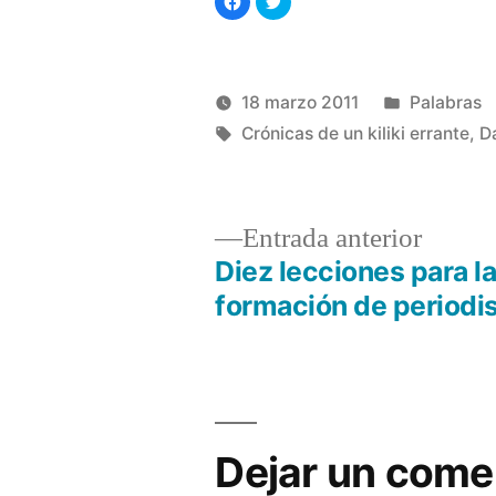
clic
clic
para
para
compartir
compartir
en
en
Facebook
Twitter
(Se
(Se
abre
abre
Publicado
18 marzo 2011
Palabras
en
en
una
una
Publicado
Etiquetas:
ventana
ventana
en
Manuel
Crónicas de un kiliki errante
,
D
nueva)
nueva)
por
Rivas
Álvarez
Entrad
Entrada anterior
anterio
Diez lecciones para l
Navegación
formación de periodi
de
entradas
Dejar un come