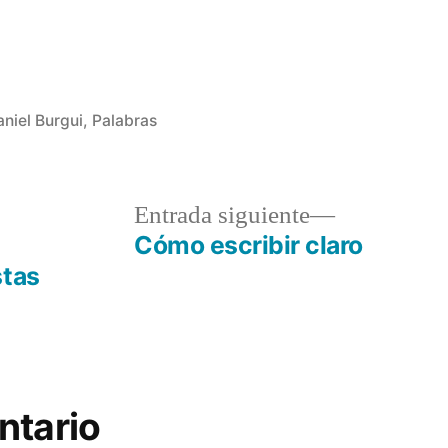
aniel Burgui
,
Palabras
a
Entrada
Entrada siguiente
r:
siguiente:
a
Cómo escribir claro
stas
ntario