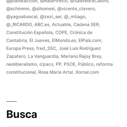
déf
@publikaccion
,
@RaulPiretto
,
@SaavedraCastro
,
y
@schinmm
,
@sihomesi
,
@vicente_clavero
,
la
@yagoabascal
,
@zezi_ser
,
@_mtiago
,
de
@_RlCARDO
,
ABC.es
,
Actuable
,
Cadena SER
,
pú
Constitución Española
,
COPE
,
Crónica de
Cantabria
,
El Jueves
,
ElMundo.es
,
ElPaís.com
,
Europa Press
,
fred_SSC
,
José Luis Rodríguez
Zapatero
,
La Vanguardia
,
Mariano Rajoy Brey
,
neoliberalismo
,
o'paco
,
PP
,
PSOE
,
Público
,
reforma
constitucional
,
Rosa María Artal
,
Xornal.com
Busca