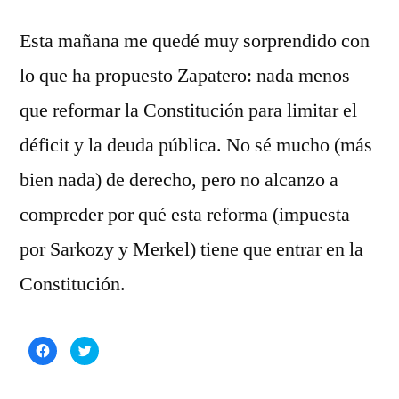
Esta mañana me quedé muy sorprendido con
lo que ha propuesto Zapatero: nada menos
que reformar la Constitución para limitar el
déficit y la deuda pública. No sé mucho (más
bien nada) de derecho, pero no alcanzo a
compreder por qué esta reforma (impuesta
por Sarkozy y Merkel) tiene que entrar en la
Constitución.
Haz
Haz
clic
clic
para
para
compartir
compartir
en
en