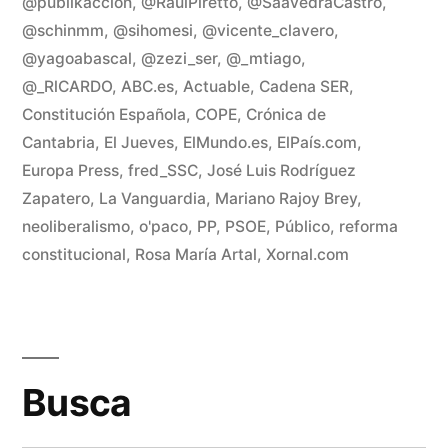
déf
@publikaccion
,
@RaulPiretto
,
@SaavedraCastro
,
y
@schinmm
,
@sihomesi
,
@vicente_clavero
,
la
@yagoabascal
,
@zezi_ser
,
@_mtiago
,
de
@_RlCARDO
,
ABC.es
,
Actuable
,
Cadena SER
,
pú
Constitución Española
,
COPE
,
Crónica de
Cantabria
,
El Jueves
,
ElMundo.es
,
ElPaís.com
,
Europa Press
,
fred_SSC
,
José Luis Rodríguez
Zapatero
,
La Vanguardia
,
Mariano Rajoy Brey
,
neoliberalismo
,
o'paco
,
PP
,
PSOE
,
Público
,
reforma
constitucional
,
Rosa María Artal
,
Xornal.com
Busca