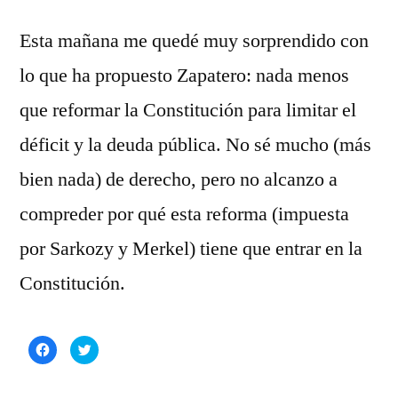
Esta mañana me quedé muy sorprendido con
lo que ha propuesto Zapatero: nada menos
que reformar la Constitución para limitar el
déficit y la deuda pública. No sé mucho (más
bien nada) de derecho, pero no alcanzo a
compreder por qué esta reforma (impuesta
por Sarkozy y Merkel) tiene que entrar en la
Constitución.
Haz
Haz
clic
clic
para
para
compartir
compartir
en
en