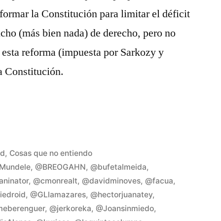
ormar la Constitución para limitar el déficit
ucho (más bien nada) de derecho, pero no
 esta reforma (impuesta por Sarkozy y
a Constitución.
o
ad
,
Cosas que no entiendo
Mundele
,
@BREOGAHN
,
@bufetalmeida
,
ninator
,
@cmonrealt
,
@davidminoves
,
@facua
,
Deja
iedroid
,
@GLlamazares
,
@hectorjuanatey
,
un
meberenguer
,
@jerkoreka
,
@Joansinmiedo
,
coment