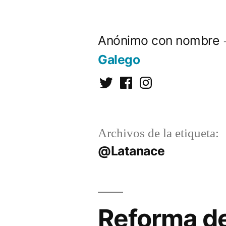
Saltar
al
Anónimo con nombre
contenido
Galego
Twitter
Facebook
Instagram
Archivos de la etiqueta:
@Latanace
Reforma de 