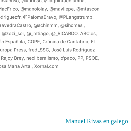
en
ioAlonso
,
@kurioso
,
@laquintacolumna
,
Reform
acFrico
,
@manololay
,
@mavilepe
,
@mtascon
,
de
driguezfr
,
@PalomaBravo
,
@PLangstrump
,
la
avedraCastro
,
@schinmm
,
@sihomesi
,
Constit
,
@zezi_ser
,
@_mtiago
,
@_RlCARDO
,
ABC.es
,
para
ón Española
,
COPE
,
Crónica de Cantabria
,
El
limitar
uropa Press
,
fred_SSC
,
José Luis Rodríguez
el
 Rajoy Brey
,
neoliberalismo
,
o'paco
,
PP
,
PSOE
,
déficit
osa María Artal
,
Xornal.com
y
la
deuda
pública
Manuel Rivas en galego