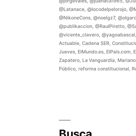
@jorgevales
,
@juanaca1965
,
@Jul
@Latanace
,
@locodelpelorojo
,
@M
@NikoneCons
,
@noelgz7
,
@olgaro
@publikaccion
,
@RaulPiretto
,
@Sa
@vicente_clavero
,
@yagoabascal
Actuable
,
Cadena SER
,
Constituci
Jueves
,
ElMundo.es
,
ElPaís.com
,
E
Zapatero
,
La Vanguardia
,
Mariano
Público
,
reforma constitucional
,
R
Busca